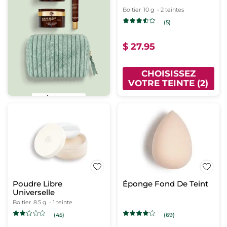
Boitier
10 g
- 2 teintes
(5)
$ 27.95
CHOISISSEZ
VOTRE TEINTE (2)
Poudre Libre
Éponge Fond De Teint
Universelle
Boitier
8.5 g
- 1 teinte
(45)
(69)