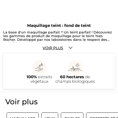
Maquillage teint : fond de teint
La base d'un maquillage parfait ? Un teint parfait ! Découvrez
les gammes de produit de maquillage pour le teint Yves
Rocher. Développé par nos laboratoires dans le respect des
spécificités de chaque type de peau, le maquillage pour le
teint Yves Rocher répond également aux besoins de chacune.
VOIR PLUS
Fond de teint fluide ou fond de teint liquide, poudre de
maquillage, correcteurs / anti-cernes, fard à joues, chaque
produit de maquillage pour le teint s'adapte au type de peau,
à la carnation de chacune et à l'effet souhaité. Ma Palette
Couleur maquillage me guide pour découvrir toutes les
textures ou effets disponibles en fonction de la couleur choisie
pour le maquillage du teint.
100%
extraits
60 hectares
de
végétaux
champs biologiques
Voir plus​