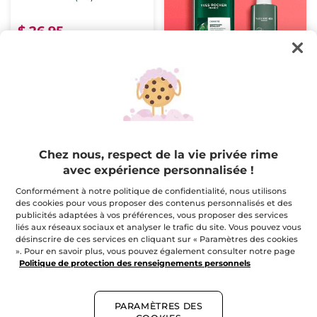
$ 26.95
CHOISISSEZ
VOTRE TEINTE (9)
Chez nous, respect de la vie privée rime
avec expérience personnalisée !
Conformément à notre politique de confidentialité, nous utilisons
des cookies pour vous proposer des contenus personnalisés et des
publicités adaptées à vos préférences, vous proposer des services
Fond de Teint Sérum
Fond de teint longue
liés aux réseaux sociaux et analyser le trafic du site. Vous pouvez vous
Radiance
tenue Zéro Défaut
désinscrire de ces services en cliquant sur « Paramètres des cookies
Flacon pipette
30 ml
- 12 teintes
Flacon pompe
30 ml
- 16 teintes
». Pour en savoir plus, vous pouvez également consulter notre page
Politique de protection des renseignements personnels
(206)
(282)
$ 34.95
$ 32.95
PARAMÈTRES DES