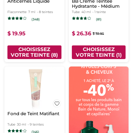
Anticernes Liquide
BB Crème Teintée
Hydratante - Médium
Flaconnette
7 ml
- 8 teintes
Tube
40 ml
- 1 teinte
(348)
(81)
$ 19.95
$ 26.36
$ 32.95
CHOISISSEZ
CHOISISSEZ
VOTRE TEINTE (8)
VOTRE TEINTE (1)
Fond de Teint Matifiant
Tube
30 ml
- 9 teintes
(146)