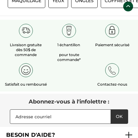
S
MAQUILLAGE
YEUX
ONGLES
COFFRETS ET 
Livraison gratuite
1 échantillon
Paiement sécurisé
dès 50$ de
commande
pour toute
commande*
Satisfait ou remboursé
Contactez-nous
Abonnez-vous à l'infolettre :
OK
BESOIN D'AIDE?