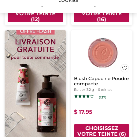
COOKIES
CHOISISSEZ
CHOISISSEZ
VOTRE TEINTE
VOTRE TEINTE
(12)
(16)
Blush Capucine Poudre
compacte
Boitier
3.2 g
- 6 teintes
(137)
$ 17.95
CHOISISSEZ
VOTRE TEINTE (6)