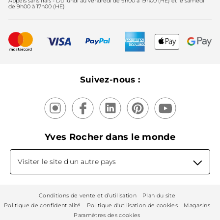
Appels sans frais - Du lundi au vendredi de 9h00 à 19h00 (HE) et le samedi
Fête des mères
2025
de 9h00 à 17h00 (HE)
Meilleurs vendeurs
Nouveautés
Recyclage
Nos produits, nos expertises
Suivez-nous :
Yves Rocher dans le monde
Visiter le site d'un autre pays
Conditions de vente et d’utilisation
Plan du site
Politique de confidentialité
Politique d'utilisation de cookies
Magasins
Paramètres des cookies