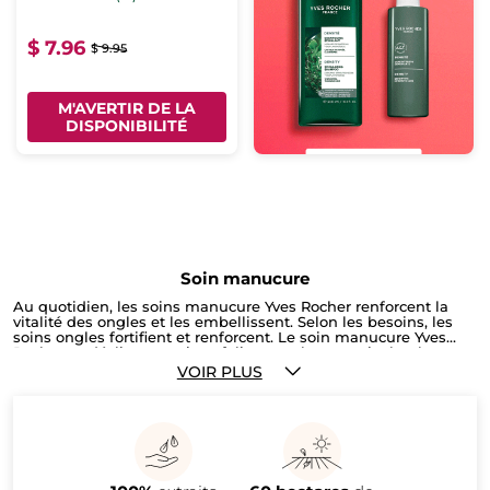
$ 7.96
$ 9.95
M'AVERTIR DE LA
DISPONIBILITÉ
Soin manucure
Au quotidien, les soins manucure Yves Rocher renforcent la
vitalité des ongles et les embellissent. Selon les besoins, les
soins ongles fortifient et renforcent. Le soin manucure Yves
Rocher se décline en soin exfoliant ongles et cuticules, base
ongles renforcés, base ongles anti casse ou vernis séchage
VOIR PLUS
express qui rendent les mains plus belles. Atelier Manucure :
Devenez l'experte de vos ongles avec pour objectif des ongles
parfaits !