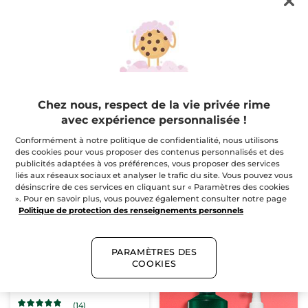
Goutte Séchage Rapide
Vernis de Finition Effet
Gel Laque Botanique
5 ml
6 ml
(214)
(49)
$ 7.16
$ 7.96
$ 8.95
$ 9.95
Chez nous, respect de la vie privée rime
AJOUTER AU
M'AVERTIR DE LA
avec expérience personnalisée !
PANIER
DISPONIBILITÉ
Conformément à notre politique de confidentialité, nous utilisons
des cookies pour vous proposer des contenus personnalisés et des
NOUVEAU
-20%
publicités adaptées à vos préférences, vous proposer des services
liés aux réseaux sociaux et analyser le trafic du site. Vous pouvez vous
désinscrire de ces services en cliquant sur « Paramètres des cookies
». Pour en savoir plus, vous pouvez également consulter notre page
Politique de protection des renseignements personnels
PARAMÈTRES DES
Huile Cuticules Laque
COOKIES
Botanique
6 ml
(14)