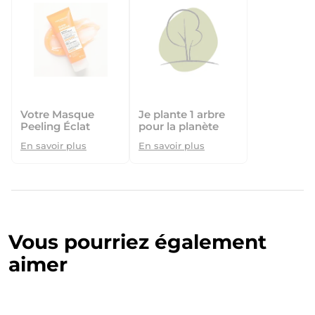
Votre Masque
Je plante 1 arbre
Peeling Éclat
pour la planète
En savoir plus
En savoir plus
Vous pourriez également
aimer