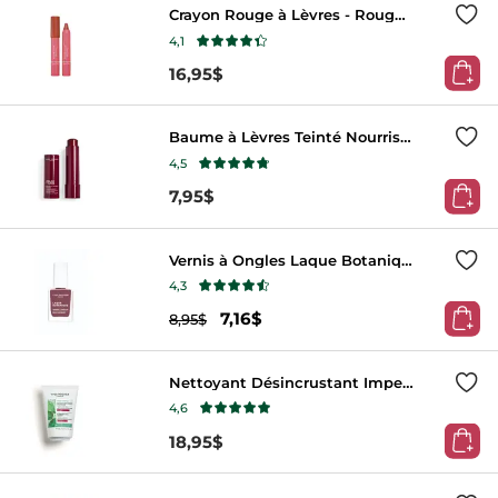
Crayon Rouge à Lèvres - Rouge Elixir
4,1
16,95$
CHOISISSEZ VOTRE TEINTE
Baume à Lèvres Teinté Nourrissant - Prune Intense
4,5
7,95$
CHOISISSEZ VOTRE TEINTE
Vernis à Ongles Laque Botanique Mauve Bruyère
4,3
7,16$
CHOISISSEZ VOTRE TEINTE
8,95$
Nettoyant Désincrustant Imperfections
4,6
18,95$