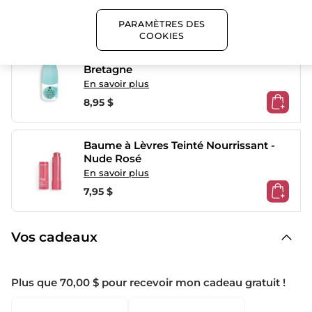
7,16 $
8,95 $
PARAMÈTRES DES
COOKIES
48H Anti-transpirant à l'algue de
Bretagne
En savoir plus
8,95 $
Baume à Lèvres Teinté Nourrissant -
Nude Rosé
En savoir plus
7,95 $
Vos cadeaux
Plus que 70,00 $ pour recevoir mon cadeau gratuit !