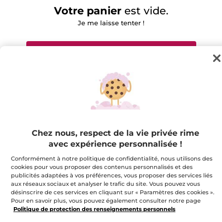
Votre panier
est vide.
Je me laisse tenter !
Découvrez nos meilleurs vendeurs
Complétez votre panier
Chez nous, respect de la vie privée rime
Lait Corps Monoï format voyage
avec expérience personnalisée !
En savoir plus
Conformément à notre politique de confidentialité, nous utilisons des
4,95 $
7,00 $
cookies pour vous proposer des contenus personnalisés et des
publicités adaptées à vos préférences, vous proposer des services liés
aux réseaux sociaux et analyser le trafic du site. Vous pouvez vous
désinscrire de ces services en cliquant sur « Paramètres des cookies ».
Vernis à Ongles Laque Botanique
Pour en savoir plus, vous pouvez également consulter notre page
Nude Pétale
Politique de protection des renseignements personnels
En savoir plus