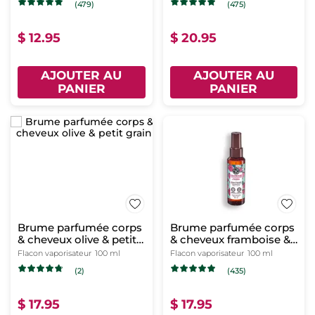
(479)
(475)
$ 12.95
$ 20.95
AJOUTER AU
AJOUTER AU
PANIER
PANIER
Brume parfumée corps
Brume parfumée corps
& cheveux olive & petit
& cheveux framboise &
grain
menthe poivrée
Flacon vaporisateur
100 ml
Flacon vaporisateur
100 ml
(2)
(435)
$ 17.95
$ 17.95