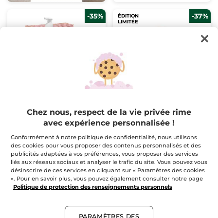
-35%
-37%
ÉDITION
LIMITÉE
Ensemble Réparation
Routine Corps & Bain
Karité Bio - Routine
Litchi Fruité
Bain & Douche - Lait
Trousse
Corps
Chez nous, respect de la vie privée rime
(113)
avec expérience personnalisée !
Conformément à notre politique de confidentialité, nous utilisons
$ 36.95
$ 29.95
$ 56.85
$ 47.80
des cookies pour vous proposer des contenus personnalisés et des
Avantage prix d'ensemble
Avantage prix d'ensemble
publicités adaptées à vos préférences, vous proposer des services
liés aux réseaux sociaux et analyser le trafic du site. Vous pouvez vous
AJOUTER AU
M'AVERTIR DE LA
désinscrire de ces services en cliquant sur « Paramètres des cookies
PANIER
DISPONIBILITÉ
». Pour en savoir plus, vous pouvez également consulter notre page
Politique de protection des renseignements personnels
PARAMÈTRES DES