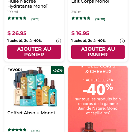
Huile Nacrée
Lait Corps Monoï
Hydratante Monoï
100 ml
390 ml
(209)
(2638)
$ 26.95
$ 16.95
1 acheté, 2e à -40%
1 acheté, 2e à -40%
AJOUTER AU
AJOUTER AU
PANIER
PANIER
FAVORI
-32%
Coffret Absolu Monoï
(404)