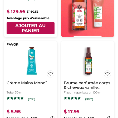
$ 129.95
$ 190.55
Avantage prix d'ensemble
AJOUTER AU
PANIER
FAVORI
Crème Mains Monoï
Brume parfumée corps
& cheveux vanille
bourbon
Tube
30 ml
Flacon vaporisateur
100 ml
(705)
(1023)
$ 5.95
$ 17.95