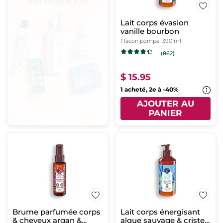
Lait corps évasion
vanille bourbon
Flacon pompe
390 ml
(862)
$ 15.95
1 acheté, 2e à -40%
AJOUTER AU
PANIER
Brume parfumée corps
Lait corps énergisant
& cheveux argan &
algue sauvage & criste