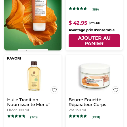
(189)
$ 42.95
$ 59.80
Avantage prix d'ensemble
AJOUTER AU
PANIER
FAVORI
Huile Tradition
Beurre Fouetté
Nourrissante Monoï
Réparateur Corps
Flacon
100 ml
Pot
250 ml
(320)
(1081)