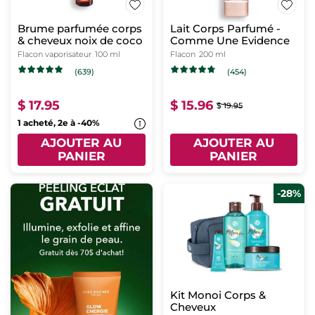
Brume parfumée corps
Lait Corps Parfumé -
& cheveux noix de coco
Comme Une Evidence
Flacon vaporisateur
100 ml
Flacon
200 ml
(639)
(454)
$ 17.95
$ 15.96
$ 19.95
1 acheté, 2e à -40%
AJOUTER AU
AJOUTER AU
PANIER
PANIER
-28%
Kit Monoi Corps &
Cheveux