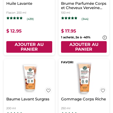
Huile Lavante
Brume Parfumée Corps
et Cheveux Verveine
Citronnée & Fleur de
Flacon
200 ml
100 ml
Camomille
(439)
(344)
$ 12.95
$ 17.95
1 acheté, 2e à -40%
AJOUTER AU
AJOUTER AU
PANIER
PANIER
FAVORI
Baume Lavant Surgras
Gommage Corps Riche
200 ml
250 ml