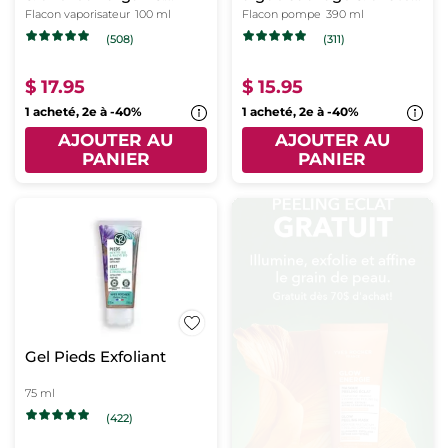
pétales de rose
marine
Flacon vaporisateur
100 ml
Flacon pompe
390 ml
(508)
(311)
$ 17.95
$ 15.95
1 acheté, 2e à -40%
1 acheté, 2e à -40%
AJOUTER AU
AJOUTER AU
PANIER
PANIER
Gel Pieds Exfoliant
75 ml
(422)