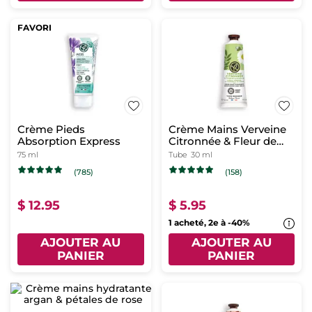
FAVORI
Crème Pieds
Crème Mains Verveine
Absorption Express
Citronnée & Fleur de
Camomille
75 ml
Tube
30 ml
(785)
(158)
$ 12.95
$ 5.95
1 acheté, 2e à -40%
AJOUTER AU
AJOUTER AU
PANIER
PANIER