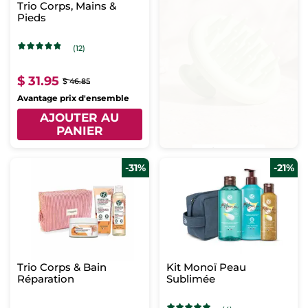
Trio Corps, Mains &
Pieds
(12)
$ 31.95
$ 46.85
Avantage prix d'ensemble
AJOUTER AU
PANIER
-31%
-21%
Trio Corps & Bain
Kit Monoï Peau
Réparation
Sublimée