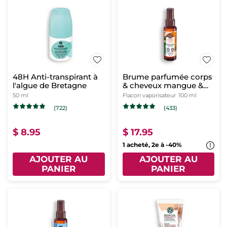
48H Anti-transpirant à
Brume parfumée corps
l'algue de Bretagne
& cheveux mangue &
coriandre
50 ml
Flacon vaporisateur
100 ml
(722)
(433)
$ 8.95
$ 17.95
1 acheté, 2e à -40%
AJOUTER AU
AJOUTER AU
PANIER
PANIER