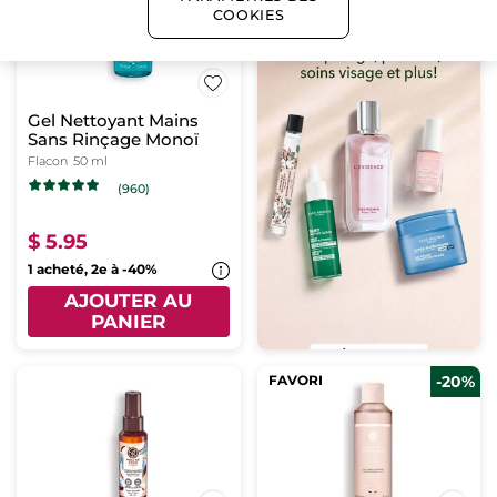
COOKIES
Gel Nettoyant Mains
Sans Rinçage Monoï
Flacon
50 ml
(960)
$ 5.95
1 acheté, 2e à -40%
AJOUTER AU
PANIER
FAVORI
-20%