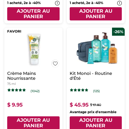
1 acheté, 2e à -40%
1 acheté, 2e à -40%
AJOUTER AU
AJOUTER AU
PANIER
PANIER
FAVORI
-26%
Crème Mains
Kit Monoï - Routine
Nourrissante
d'Été
75 ml
(1042)
(125)
$ 9.95
$ 45.95
$ 61.80
Avantage prix d'ensemble
AJOUTER AU
AJOUTER AU
PANIER
PANIER