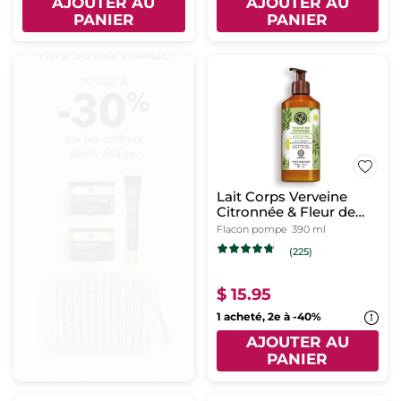
AJOUTER AU
AJOUTER AU
PANIER
PANIER
Lait Corps Verveine
Citronnée & Fleur de
Camomille
Flacon pompe
390 ml
(225)
$ 15.95
1 acheté, 2e à -40%
AJOUTER AU
PANIER