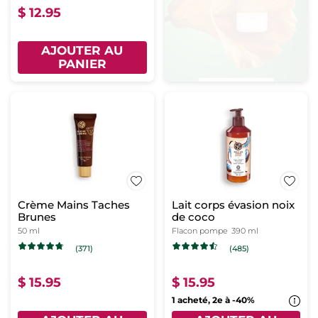
$ 12.95
AJOUTER AU
PANIER
Crème Mains Taches
Lait corps évasion noix
Brunes
de coco
50 ml
Flacon pompe
390 ml
(371)
(485)
$ 15.95
$ 15.95
1 acheté, 2e à -40%