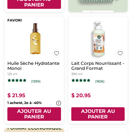
PANIER
FAVORI
Huile Sèche Hydratante
Lait Corps Nourrissant -
Monoï
Grand Format
125 ml
390 ml
(1399)
(1826)
$ 21.95
$ 20.95
1 acheté, 2e à -40%
AJOUTER AU
AJOUTER AU
PANIER
PANIER