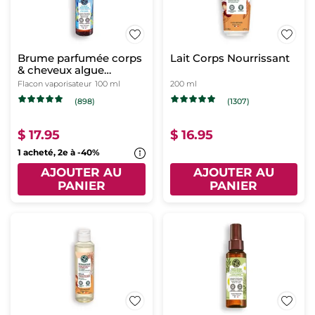
Brume parfumée corps
Lait Corps Nourrissant
& cheveux algue
sauvage & criste marine
Flacon vaporisateur
100 ml
200 ml
(898)
(1307)
$ 17.95
$ 16.95
1 acheté, 2e à -40%
AJOUTER AU
AJOUTER AU
PANIER
PANIER