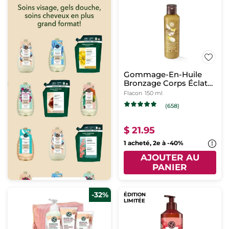
Gommage-En-Huile
Bronzage Corps Éclat
Monoï
Flacon
150 ml
(658)
$ 21.95
1 acheté, 2e à -40%
AJOUTER AU
PANIER
-32%
ÉDITION
LIMITÉE