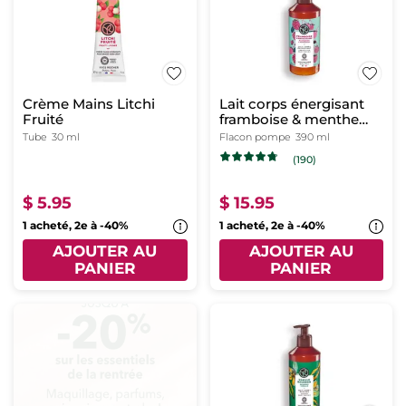
Crème Mains Litchi
Lait corps énergisant
Fruité
framboise & menthe
poivrée
Tube
30 ml
Flacon pompe
390 ml
(190)
$ 5.95
$ 15.95
1 acheté, 2e à -40%
1 acheté, 2e à -40%
AJOUTER AU
AJOUTER AU
PANIER
PANIER