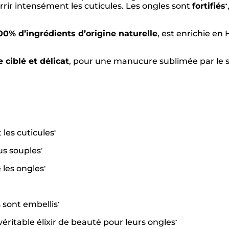
rir intensément les cuticules. Les ongles sont
fortifiés
*
00% d’ingrédients d’origine naturelle
, est enrichie en
ciblé et délicat
, pour une manucure sublimée par le 
 les cuticules
*
us souples
*
e les ongles
*
 sont embellis
*
véritable élixir de beauté pour leurs ongles
*