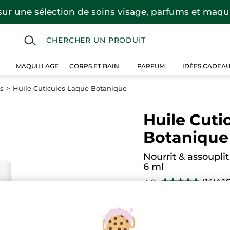
sur une sélection de soins visage, parfums et maqui
MAQUILLAGE
CORPS ET BAIN
PARFUM
IDÉES CADEA
s
Huile Cuticules Laque Botanique
Huile Cuti
Botanique
Nourrit & assouplit
6 ml
(14)
AJ
4.9
★★★★★
★★★★★
4.9
étoile(s)
7,96 $
9,95
-20%
sur
5.
Lire
les