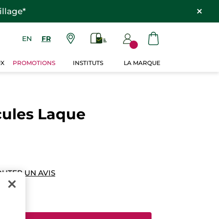
llage*
EN
FR
UX
PROMOTIONS
INSTITUTS
LA MARQUE
cules Laque
OUTER UN AVIS
 $