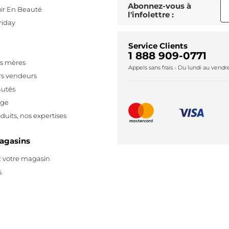
Abonnez-vous à
ir En Beauté
l'infolettre :
riday
Service Clients
1 888 909-0771
es mères
Appels sans frais - Du lundi au vend
rs vendeurs
utés
age
duits, nos expertises
agasins
 votre magasin
s