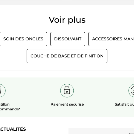
5.
5
Recommande ce produit
Oui
Voir plus​
Initialement publié sur yves-rocher.fr
SOIN DES ONGLES
DISSOLVANT
ACCESSOIRES MA
PLUS
COUCHE DE BASE ET DE FINITION
tillon
Paiement sécurisé
Satisfait 
 commande*
CTUALITÉS