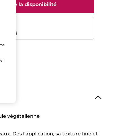
rtir de la disponibilité
risé
emboursé
vos
e
ter
le végétalienne
aux. Dès l’application, sa texture fine et