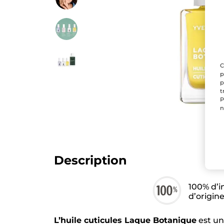
C
p
p
t
P
n
Description
100% d’i
d’origin
L’huile cuticules Laque Botanique
est un 