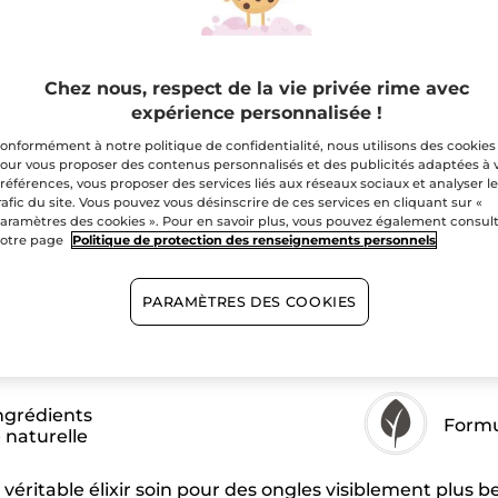
avis
M'ave
pour
Huile
Cuticules
Laque
Botanique
Paiement sécu
Chez nous, respect de la vie privée rime avec
expérience personnalisée !
Satisfait ou r
onformément à notre politique de confidentialité, nous utilisons des cookies
our vous proposer des contenus personnalisés et des publicités adaptées à 
références, vous proposer des services liés aux réseaux sociaux et analyser l
rafic du site. Vous pouvez vous désinscrire de ces services en cliquant sur «
aramètres des cookies ». Pour en savoir plus, vous pouvez également consul
otre page
Politique de protection des renseignements personnels
PARAMÈTRES DES COOKIES
ngrédients
Formu
e naturelle
véritable élixir soin pour des ongles visiblement plus be