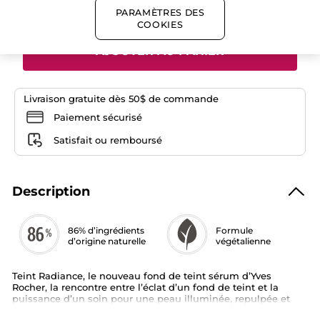
Quantité
Sérum
PARAMÈTRES DES
Radiance
COOKIES
AJOUTER AU PANIER
Livraison gratuite dès 50$ de commande
Paiement sécurisé
Satisfait ou remboursé
Description
86% d’ingrédients
Formule
d’origine naturelle
végétalienne
Teint Radiance, le nouveau fond de teint sérum d’Yves
Rocher, la rencontre entre l’éclat d’un fond de teint et la
puissance d’un soin pour une peau illuminée, repulpée et
hydratée. Tenue 12h*