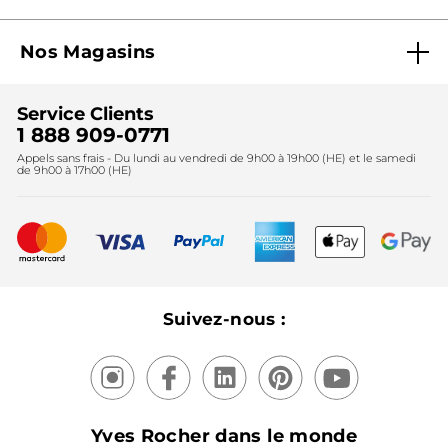
Initialement publié sur yves-rocher.fr
Blog Agir En Beauté
Carrières
Mes cadeaux gratuits
Nos Magasins
Black Friday
Fondation Yves Rocher
PLUS
Accessibilité
Trouvez votre magasin
Soldes
Lutte contre le travail forcé et le travail des enfants
Cadeaux corporatifs
Service Clients
2024
Instituts
Noël
1 888 909-0771
Lutte contre le travail forcé et le travail des enfants
Appels sans frais - Du lundi au vendredi de 9h00 à 19h00 (HE) et le samedi
Fête des mères
2025
de 9h00 à 17h00 (HE)
Meilleurs vendeurs
Nouveautés
Recyclage
Nos produits, nos expertises
Suivez-nous :
Yves Rocher dans le monde