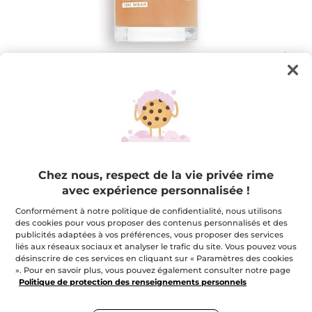
Fond de Teint Sérum Radiance
Pour un effet lumineux immédiat
Chez nous, respect de la vie privée rime
30 ml
avec expérience personnalisée !
★★★★★
★★★★★
4.3
(206)
AJOUTER UN AVIS
Conformément à notre politique de confidentialité, nous utilisons
4.3
des cookies pour vous proposer des contenus personnalisés et des
étoile(s)
34,95 $
sur
publicités adaptées à vos préférences, vous proposer des services
5.
liés aux réseaux sociaux et analyser le trafic du site. Vous pouvez vous
Lire
désinscrire de ces services en cliquant sur « Paramètres des cookies
les
+12
». Pour en savoir plus, vous pouvez également consulter notre page
avis
pour
Politique de protection des renseignements personnels
Rosé 200
Fond
de
Teint