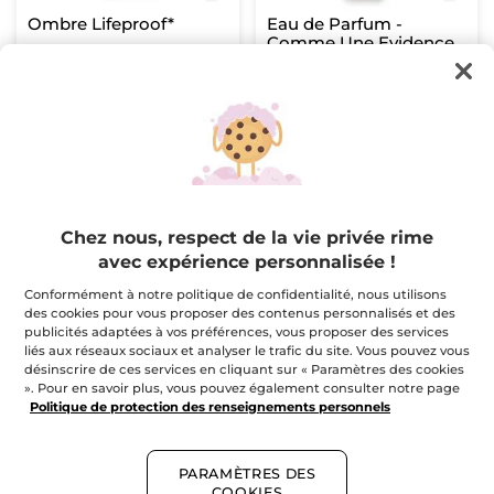
Ombre Lifeproof*
Eau de Parfum -
Comme Une Evidence
Intense
Bâton
1.4 g
- 10 teintes
Flacon
50 ml
(530)
(539)
$ 19.95
$ 47.16
$ 58.95
CHOISISSEZ
AJOUTER AU
VOTRE TEINTE
PANIER
Chez nous, respect de la vie privée rime
(10)
avec expérience personnalisée !
FAVORI
-20%
Conformément à notre politique de confidentialité, nous utilisons
des cookies pour vous proposer des contenus personnalisés et des
publicités adaptées à vos préférences, vous proposer des services
liés aux réseaux sociaux et analyser le trafic du site. Vous pouvez vous
désinscrire de ces services en cliquant sur « Paramètres des cookies
». Pour en savoir plus, vous pouvez également consulter notre page
Politique de protection des renseignements personnels
Flacon Rechargeable
Lait Corps Parfumé -
Comme Une Evidence
PARAMÈTRES DES
COOKIES