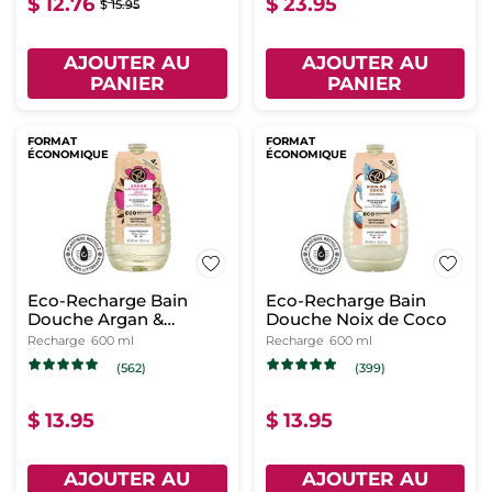
$ 12.76
$ 23.95
$ 15.95
AJOUTER AU
AJOUTER AU
PANIER
PANIER
FORMAT
FORMAT
ÉCONOMIQUE
ÉCONOMIQUE
Eco-Recharge Bain
Eco-Recharge Bain
Douche Argan &
Douche Noix de Coco
Pétales de Rose
Recharge
600 ml
Recharge
600 ml
(562)
(399)
$ 13.95
$ 13.95
AJOUTER AU
AJOUTER AU