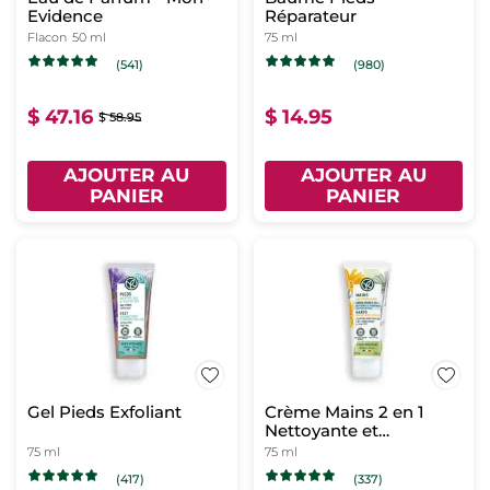
Evidence
Réparateur
Flacon
50 ml
75 ml
(541)
(980)
$ 47.16
$ 14.95
$ 58.95
AJOUTER AU
AJOUTER AU
PANIER
PANIER
Gel Pieds Exfoliant
Crème Mains 2 en 1
Nettoyante et
Hydratante
75 ml
75 ml
(417)
(337)