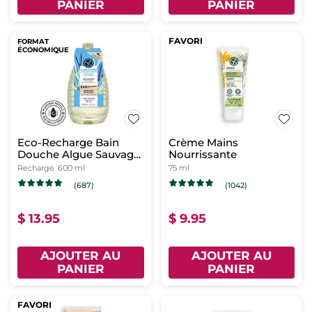
PANIER
PANIER
FAVORI
FORMAT
ÉCONOMIQUE
Eco-Recharge Bain
Crème Mains
Douche Algue Sauvage
Nourrissante
& Criste Marine
Recharge
600 ml
75 ml
(687)
(1042)
$ 13.95
$ 9.95
AJOUTER AU
AJOUTER AU
PANIER
PANIER
FAVORI