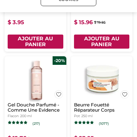
600 ml
Flacon
200 ml
(3)
(453)
$ 3.95
$ 15.96
$ 19.95
AJOUTER AU
AJOUTER AU
PANIER
PANIER
-20%
Gel Douche Parfumé -
Beurre Fouetté
Comme Une Evidence
Réparateur Corps
Flacon
200 ml
Pot
250 ml
(217)
(1077)