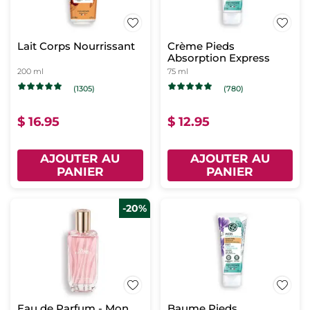
Lait Corps Nourrissant
Crème Pieds
Absorption Express
200 ml
75 ml
(1305)
(780)
$ 16.95
$ 12.95
AJOUTER AU
AJOUTER AU
PANIER
PANIER
-20%
Eau de Parfum - Mon
Baume Pieds