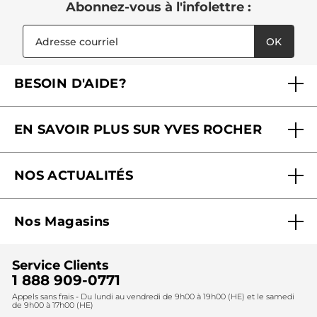
Abonnez-vous à l'infolettre :
OK
BESOIN D'AIDE?
Foire aux questions
EN SAVOIR PLUS SUR YVES ROCHER
Contactez-nous
Nos engagements
Suivre ma commande
NOS ACTUALITÉS
Pourquoi nous faire confiance ?
Offre Courrier / Magazine
Blog Agir En Beauté
Carrières
Mes cadeaux gratuits
Nos Magasins
Black Friday
Fondation Yves Rocher
Accessibilité
Trouvez votre magasin
Soldes
Lutte contre le travail forcé et le travail des enfants
Cadeaux corporatifs
Service Clients
2024
Instituts
Noël
1 888 909-0771
Lutte contre le travail forcé et le travail des enfants
Appels sans frais - Du lundi au vendredi de 9h00 à 19h00 (HE) et le samedi
Fête des mères
2025
de 9h00 à 17h00 (HE)