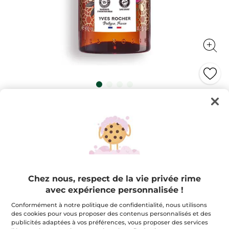
Bain douche hammam argan &
pétales de rose
Bain douche sans sulfate* ni colorant au parfum
addictif pour une explosion de Nature.
400 ml
★★★★★
★★★★★
4.9
(623)
AJOUTER UN AVIS
Chez nous, respect de la vie privée rime
4.9
étoile(s)
9,95 $
avec expérience personnalisée !
sur
5.
Conformément à notre politique de confidentialité, nous utilisons
Lire
Quantité
les
des cookies pour vous proposer des contenus personnalisés et des
avis
publicités adaptées à vos préférences, vous proposer des services
pour