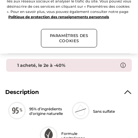
liés aux réseaux sociaux et analyser le trafic du site. Vous pouvez vous
Bain
douche
désinscrire de ces services en cliquant sur « Paramètres des cookies
AJOUTER AU PANIER
hammam
». Pour en savoir plus, vous pouvez également consulter notre page
argan
Politique de protection des renseignements personnels
&
pétales
de
Livraison gratuite dès 50$ de commande
rose
PARAMÈTRES DES
Paiement sécurisé
COOKIES
Satisfait ou remboursé
1 acheté, le 2e à -40%
Description
95% d’ingrédients
Sans sulfate
d’origine naturelle
Formule