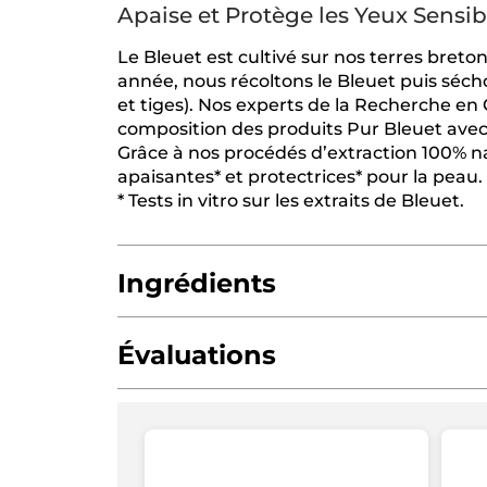
Apaise et Protège les Yeux Sensib
Le Bleuet est cultivé sur nos terres breton
année, nous récoltons le Bleuet puis séchon
et tiges). Nos experts de la Recherche en
composition des produits Pur Bleuet avec 
Grâce à nos procédés d’extraction 100% na
apaisantes* et protectrices* pour la peau.
* Tests in vitro sur les extraits de Bleuet.
Ingrédients
Évaluations
MICA
MAGNESIUM MYRISTATE
CALCIUM
CALCIUM ALUMINUM BOROSILICATE
IS
4.4/5
(88 avis)
★★★★★
★★★★★
ISOSTEARYL ISOSTEARATE
ETHYLHEXYL
4.4
étoile(s)
OCTYLDODECYL MYRISTATE
TIN OXIDE
DONNEZ VOTRE AVIS
.
sur