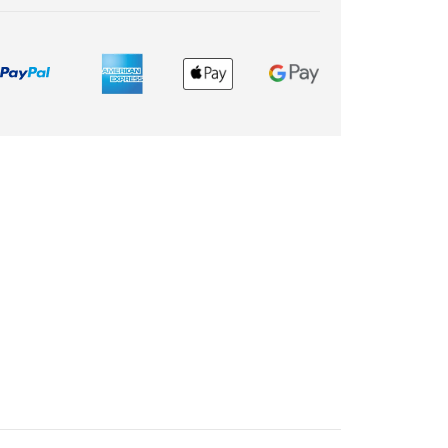
Soyez assurée que vos remarques
sont transmises à l'équipe Produits,
qui en prendra connaissance.
A bientôt !