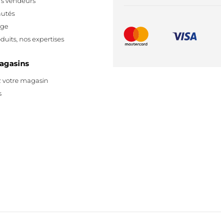
rs vendeurs
utés
age
duits, nos expertises
agasins
PLUS
 votre magasin
s