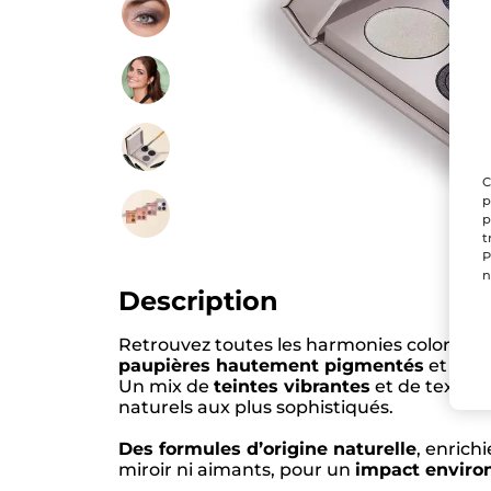
C
p
p
t
P
n
Description
Retrouvez toutes les harmonies colorielles
paupières hautement pigmentés
et
faci
Un mix de
teintes vibrantes
et de texture
naturels aux plus sophistiqués.​
Des formules d’origine naturelle
, enrich
miroir ni aimants, pour un
impact enviro