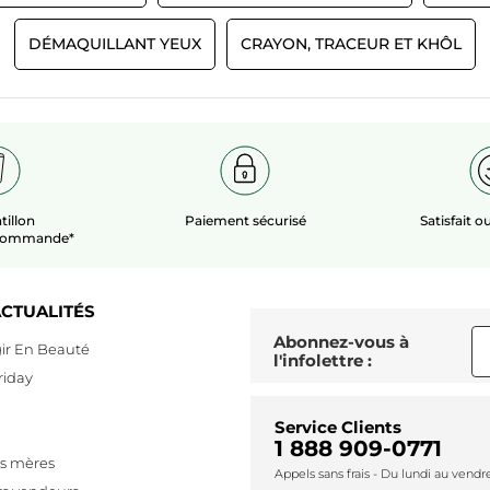
de
5.
★★★★★
★★★★★
moyenne
5
est
5
DÉMAQUILLANT YEUX
CRAYON, TRACEUR ET KHÔL
Magnifique
sur
de
étoile(s)
é
5.
J'ai la palette lys elle est juste
4.7
sur
s
magnifiques très beau rendu.
sur
5.
5
5.
Recommande ce produit
Oui
Initialement publié sur yves-rocher.fr
tillon
Paiement sécurisé
Satisfait 
 commande*
CTUALITÉS
Abonnez-vous à
ir En Beauté
l'infolettre :
riday
Service Clients
1 888 909-0771
es mères
Appels sans frais - Du lundi au vend