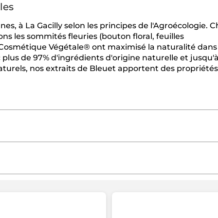
les
nes, à La Gacilly selon les principes de l'Agroécologie.
s les sommités fleuries (bouton floral, feuilles
 Cosmétique Végétale® ont maximisé la naturalité dans 
plus de 97% d'ingrédients d'origine naturelle et jusqu'
turels, nos extraits de Bleuet apportent des propriétés
≡
TRIER PAR
FILTRER LES REVIEWS
Cliquer
 SODIUM BOROSILICATE
SYNTHETIC FLUORPHLOGO
sur
le
ONONYL ISONONANOATE
ISOPROPYL PALMITATE
BU
bouton
suivant
GLYCERIN
COCOS NUCIFERA (COCONUT) OIL
OCTYL
Dominique
·
il y a 2 mois
mettra
SORBIC ACID
TOCOPHEROL
HELIANTHUS ANNUUS (
★★★★★
★★★★★
à
jour