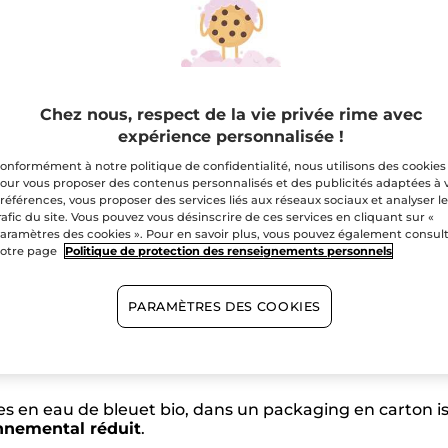
Teintes
Quantité
A
Chez nous, respect de la vie privée rime avec
Livraison gratuite 
expérience personnalisée !
Paiement sécu
onformément à notre politique de confidentialité, nous utilisons des cookies
our vous proposer des contenus personnalisés et des publicités adaptées à 
Satisfait ou r
références, vous proposer des services liés aux réseaux sociaux et analyser l
rafic du site. Vous pouvez vous désinscrire de ces services en cliquant sur «
aramètres des cookies ». Pour en savoir plus, vous pouvez également consul
otre page
Politique de protection des renseignements personnels
PARAMÈTRES DES COOKIES
 de la nature dans des palettes 4 teintes. Illuminez et
les à estomper
.
s sensorielles aux finis mats, nacrés et métalliques, po
ies en eau de bleuet bio, dans un packaging en carton 
nnemental réduit
.