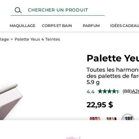
MAQUILLAGE
CORPS ET BAIN
PARFUM
IDÉES CADEA
llage
Palette Yeux 4 Teintes
Palette Ye
Toutes les harmoni
des palettes de f
5.9 g
(88)
AJ
4.4
★★★★★
★★★★★
4.4
étoile(s)
22,95 $
sur
5.
Lire
les
avis
pour
Palette
Iris Noir
Yeux
4