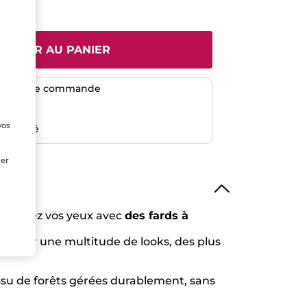
JOUTER AU PANIER
dès 50$ de commande
risé
vos
emboursé
e
ter
 sublimez vos yeux avec
des fards à
ur créer une multitude de looks, des plus
issu de forêts gérées durablement, sans