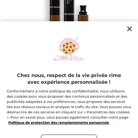
Ombre Lifeproof* - Brun
Pour un regard couleur haute intensité, à toute
Chez nous, respect de la vie privée rime
épreuve
avec expérience personnalisée !
1.4 g
Conformément à notre politique de confidentialité, nous utilisons
★★★★★
★★★★★
4.2
(530)
AJOUTER UN AVIS
des cookies pour vous proposer des contenus personnalisés et des
4.2
publicités adaptées à vos préférences, vous proposer des services
étoile(s)
19,95 $
liés aux réseaux sociaux et analyser le trafic du site. Vous pouvez vous
sur
désinscrire de ces services en cliquant sur « Paramètres des cookies
5.
Lire
». Pour en savoir plus, vous pouvez également consulter notre page
les
+10
Politique de protection des renseignements personnels
avis
pour
Brun
Ombre
Lifeproof*