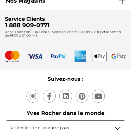
Nos Magasins
Black Friday
Fondation Yves Rocher
Accessibilité
Trouvez votre magasin
Soldes
Lutte contre le travail forcé et le travail des enfants
Cadeaux corporatifs
Service Clients
2024
Instituts
Noël
1 888 909-0771
Lutte contre le travail forcé et le travail des enfants
Appels sans frais - Du lundi au vendredi de 9h00 à 19h00 (HE) et le samedi
Fête des mères
2025
de 9h00 à 17h00 (HE)
Meilleurs vendeurs
Nouveautés
Recyclage
Nos produits, nos expertises
Suivez-nous :
Yves Rocher dans le monde
Visiter le site d'un autre pays