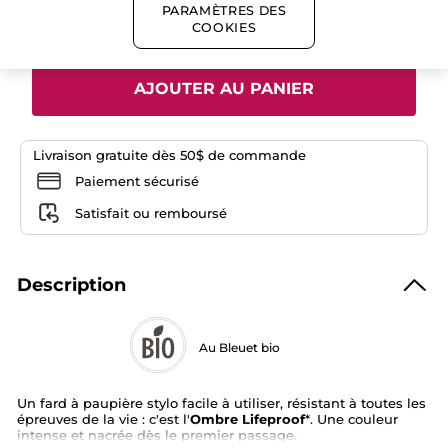
-
PARAMÈTRES DES
Quantité
Rose
COOKIES
Nude
AJOUTER AU PANIER
Livraison gratuite dès 50$ de commande
Paiement sécurisé
Satisfait ou remboursé
Description
Au Bleuet bio
Un fard à paupière stylo facile à utiliser, résistant à toutes les
épreuves de la vie : c'est l'
Ombre Lifeproof
*. Une couleur
intense et nacrée dès le premier passage.