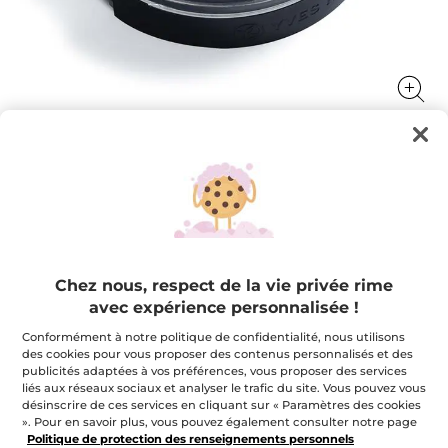
Fard à Paupières
Illuminez et mettez en valeur vos yeux
2 g
Chez nous, respect de la vie privée rime
★★★★★
★★★★★
3.6
(277)
AJOUTER UN AVIS
avec expérience personnalisée !
3.6
étoile(s)
15,95 $
sur
Conformément à notre politique de confidentialité, nous utilisons
5.
des cookies pour vous proposer des contenus personnalisés et des
Lire
publicités adaptées à vos préférences, vous proposer des services
les
+12
avis
liés aux réseaux sociaux et analyser le trafic du site. Vous pouvez vous
pour
désinscrire de ces services en cliquant sur « Paramètres des cookies
11. Rose Tendre
Fard
». Pour en savoir plus, vous pouvez également consulter notre page
à
Politique de protection des renseignements personnels
Paupières