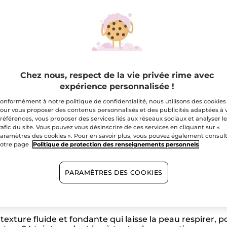
teint
longue
Quantité
tenue
Zéro
Défaut
A
Livraison gratuite 
Chez nous, respect de la vie privée rime avec
expérience personnalisée !
Paiement sécu
onformément à notre politique de confidentialité, nous utilisons des cookies
Satisfait ou r
our vous proposer des contenus personnalisés et des publicités adaptées à 
références, vous proposer des services liés aux réseaux sociaux et analyser l
rafic du site. Vous pouvez vous désinscrire de ces services en cliquant sur «
aramètres des cookies ». Pour en savoir plus, vous pouvez également consul
otre page
Politique de protection des renseignements personnels
Formule végétalienne
PARAMÈTRES DES COOKIES
eint longue tenue Zéro Défaut
, sans compromis entre p
xture fluide et fondante qui laisse la peau respirer, pou