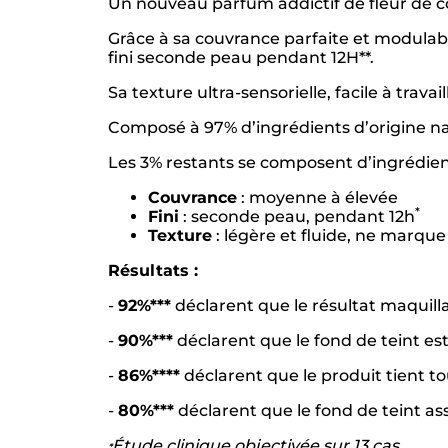
Un nouveau parfum addictif de fleur de cot
Grâce à sa couvrance parfaite et modulable
fini seconde peau pendant 12H**.​
Sa texture ultra-sensorielle, facile à trava
Composé à 97% d’ingrédients d’origine nat
Les 3% restants se composent d’ingrédients
Couvrance
: moyenne à élevée​
*
Fini
: seconde peau, pendant 12h
Texture
: légère et fluide, ne marqu
Résultats :
-
92%***
déclarent que le résultat maquilla
-
90%***
déclarent que le fond de teint est
-
86%****
déclarent que le produit tient to
-
80%***
déclarent que le fond de teint ass
Étude clinique objectivée sur 13 cas
*