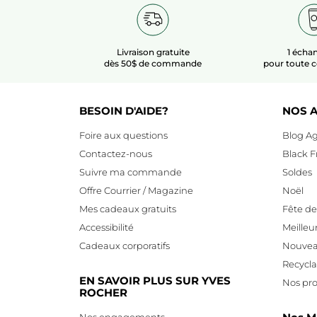
Livraison gratuite
1 échan
dès 50$ de commande
pour toute
BESOIN D'AIDE?
NOS A
Foire aux questions
Blog Ag
Contactez-nous
Black F
Suivre ma commande
Soldes
Offre Courrier / Magazine
Noël
Mes cadeaux gratuits
Fête d
Accessibilité
Meilleu
Cadeaux corporatifs
Nouvea
Recycl
EN SAVOIR PLUS SUR YVES
Nos pro
ROCHER
Nos engagements