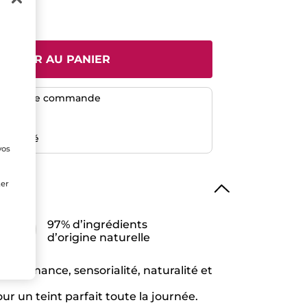
JOUTER AU PANIER
dès 50$ de commande
risé
emboursé
vos
e
ter
97% d’ingrédients
d’origine naturelle
erformance, sensorialité, naturalité et
r un teint parfait toute la journée. ​