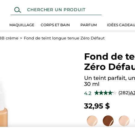
MAQUILLAGE
CORPS ET BAIN
PARFUM
IDÉES CADEA
 BB crème
Fond de teint longue tenue Zéro Défaut
Fond de te
Zéro Défa
Un teint parfait, un
30 ml
(282)
A
4.2
★★★★★
★★★★★
4.2
étoile(s)
32,95 $
sur
5.
Lire
les
avis
pour
Fond
Beige 300
de