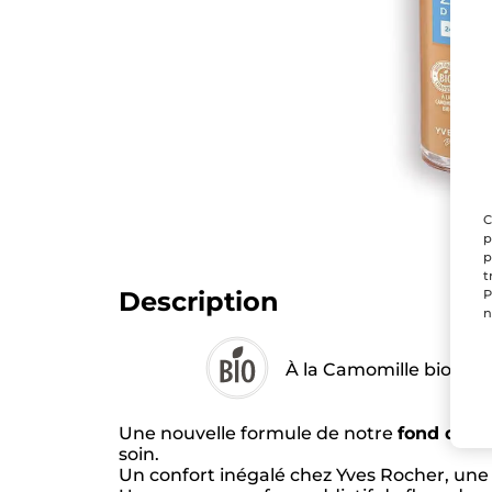
C
p
p
t
Description
P
n
À la Camomille bio
Une nouvelle formule de notre
fond de t
soin.​
Un confort inégalé chez Yves Rocher, une te