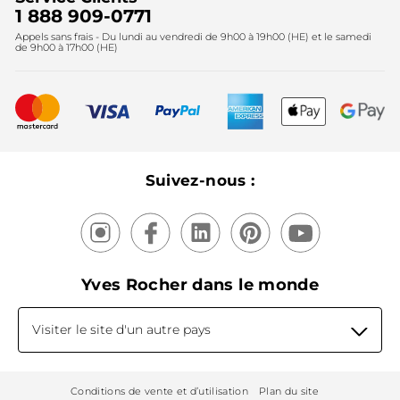
Instituts
Noël
1 888 909-0771
Lutte contre le travail forcé et le travail des enfants
Appels sans frais - Du lundi au vendredi de 9h00 à 19h00 (HE) et le samedi
Fête des mères
2025
de 9h00 à 17h00 (HE)
Meilleurs vendeurs
Nouveautés
Recyclage
Nos produits, nos expertises
Suivez-nous :
Yves Rocher dans le monde
Visiter le site d'un autre pays
Conditions de vente et d’utilisation
Plan du site