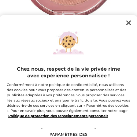
Blush Bois de Rose Poudre compacte
Chez nous, respect de la vie privée rime
Réhausse et colore instantanément les pommettes
avec expérience personnalisée !
pour un effet bonne mine assuré
3.2 g
Conformément à notre politique de confidentialité, nous utilisons
des cookies pour vous proposer des contenus personnalisés et des
★★★★★
★★★★★
4.1
(137)
AJOUTER UN AVIS
publicités adaptées à vos préférences, vous proposer des services
4.1
liés aux réseaux sociaux et analyser le trafic du site. Vous pouvez vous
étoile(s)
17,95 $
désinscrire de ces services en cliquant sur « Paramètres des cookies
sur
». Pour en savoir plus, vous pouvez également consulter notre page
5.
Lire
Politique de protection des renseignements personnels
les
avis
pour
Bois de Rose
Blush
PARAMÈTRES DES
Acajou