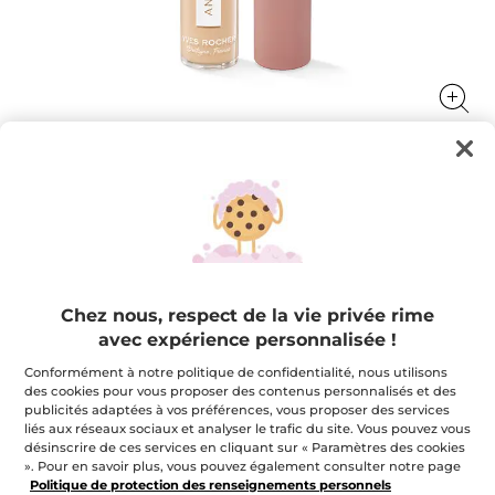
Anticernes Liquide
Corrige, lisse et illumine tous les yeux
7 ml
Chez nous, respect de la vie privée rime
★★★★★
★★★★★
4.0
(348)
AJOUTER UN AVIS
avec expérience personnalisée !
4
étoile(s)
19,95 $
sur
Conformément à notre politique de confidentialité, nous utilisons
5.
des cookies pour vous proposer des contenus personnalisés et des
Lire
publicités adaptées à vos préférences, vous proposer des services
les
+9
avis
liés aux réseaux sociaux et analyser le trafic du site. Vous pouvez vous
pour
désinscrire de ces services en cliquant sur « Paramètres des cookies
Rosé 200
Anticernes
». Pour en savoir plus, vous pouvez également consulter notre page
Liquide
Politique de protection des renseignements personnels