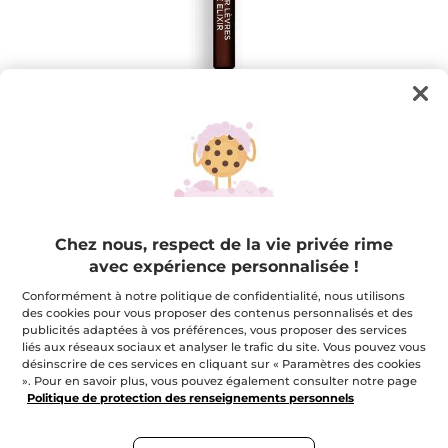
Contour Lèvres - Rouge Élixir
Rouge Elixir Contour Lèvres est votre meilleur allié
Chez nous, respect de la vie privée rime
pour des lèvres parfaites !
avec expérience personnalisée !
1.1 g
Conformément à notre politique de confidentialité, nous utilisons
★★★★★
★★★★★
3.6
(106)
AJOUTER UN AVIS
des cookies pour vous proposer des contenus personnalisés et des
3.6
publicités adaptées à vos préférences, vous proposer des services
étoile(s)
12,95 $
liés aux réseaux sociaux et analyser le trafic du site. Vous pouvez vous
sur
désinscrire de ces services en cliquant sur « Paramètres des cookies
5.
Lire
». Pour en savoir plus, vous pouvez également consulter notre page
les
Politique de protection des renseignements personnels
avis
pour
08. Sublime iris
Contour
Lèvres