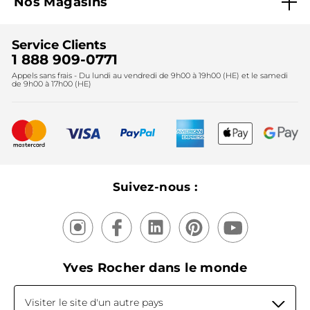
Nos Magasins
Black Friday
Fondation Yves Rocher
Accessibilité
Trouvez votre magasin
Soldes
Lutte contre le travail forcé et le travail des enfants
Cadeaux corporatifs
Service Clients
2024
Instituts
Noël
1 888 909-0771
Lutte contre le travail forcé et le travail des enfants
Appels sans frais - Du lundi au vendredi de 9h00 à 19h00 (HE) et le samedi
Fête des mères
2025
de 9h00 à 17h00 (HE)
Meilleurs vendeurs
Nouveautés
Recyclage
Nos produits, nos expertises
Suivez-nous :
Yves Rocher dans le monde
Visiter le site d'un autre pays