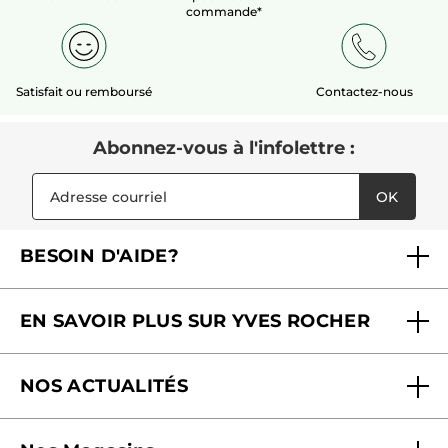
super bien !
commande*
Recommande ce produit
Oui
Initialement publié sur yves-rocher.fr
Satisfait ou remboursé
Contactez-nous
PLUS
Abonnez-vous à l'infolettre :
OK
BESOIN D'AIDE?
Foire aux questions
EN SAVOIR PLUS SUR YVES ROCHER
Contactez-nous
Nos engagements
Suivre ma commande
NOS ACTUALITÉS
Pourquoi nous faire confiance ?
Offre Courrier / Magazine
Blog Agir En Beauté
Carrières
Mes cadeaux gratuits