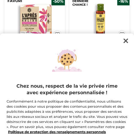
FAVORI
-50%
-16%
DERNIÈRE
CHANCE !
Après-Shampooing
Le gel douche
Solide
concentré à la vanille
50 g
Flacon
100 ml
(459)
(183)
$ 7.98
$ 5.00
$ 15.95
$ 5.95
1 acheté, 2e à -40%
Chez nous, respect de la vie privée rime
avec expérience personnalisée !
AJOUTER AU
AJOUTER AU
PANIER
PANIER
Conformément à notre politique de confidentialité, nous utilisons
des cookies pour vous proposer des contenus personnalisés et des
publicités adaptées à vos préférences, vous proposer des services
DERNIÈRE
DERNIÈRE
liés aux réseaux sociaux et analyser le trafic du site. Vous pouvez vous
CHANCE !
CHANCE !
désinscrire de ces services en cliquant sur « Paramètres des cookies
». Pour en savoir plus, vous pouvez également consulter notre page
Politique de protection des renseignements personnels