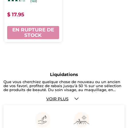
(122)
$ 17.95
EN RUPTURE DE
STOCK
Liquidations
Que vous cherchiez quelque chose de nouveau ou un ancien
de vos favori, profitez de rabais jusqu'à 50 % sur une sélection
de produits de beauté. Du soin visage, au maquillage, en
passant par les soins pour le corps ! Les quantités sont
limitées ! Faites vite !
VOIR PLUS