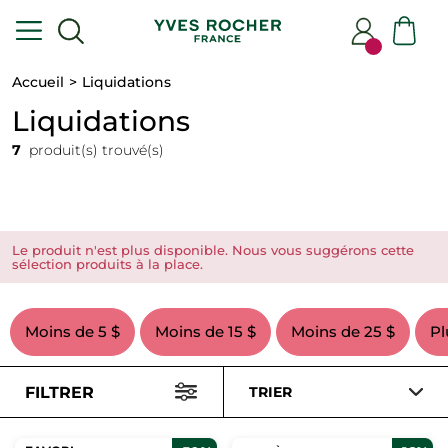
Accueil
Liquidations
Liquidations
7
produit(s) trouvé(s)
Le produit n'est plus disponible. Nous vous suggérons cette
sélection produits à la place.
Moins de 5 $
Moins de 15 $
Moins de 25 $
Pl
FILTRER
TRIER