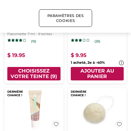
PARAMÈTRES DES
COOKIES
Grand Rouge L’élixir -
Aimant à Cosmétiques
107 Rose intense mat
Solides
Flaconnette
7 ml
- 9 teintes
(15)
(25)
$ 19.95
$ 9.95
1 acheté, 2e à -40%
CHOISISSEZ
AJOUTER AU
VOTRE TEINTE (9)
PANIER
DERNIÈRE
DERNIÈRE
CHANCE !
CHANCE !