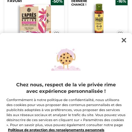
FAVORI
-50%
-16%
DERNIÈRE
CHANCE !
Après-Shampooing
Le gel douche
Solide
concentré à la vanille
50 g
Flacon
100 ml
(459)
(183)
$ 7.98
$ 5.00
$ 15.95
$ 5.95
1 acheté, 2e à -40%
Chez nous, respect de la vie privée rime
avec expérience personnalisée !
AJOUTER AU
AJOUTER AU
PANIER
PANIER
Conformément à notre politique de confidentialité, nous utilisons
des cookies pour vous proposer des contenus personnalisés et des
publicités adaptées à vos préférences, vous proposer des services
DERNIÈRE
liés aux réseaux sociaux et analyser le trafic du site. Vous pouvez vous
CHANCE !
désinscrire de ces services en cliquant sur « Paramètres des cookies
». Pour en savoir plus, vous pouvez également consulter notre page
Politique de protection des renseignements personnels