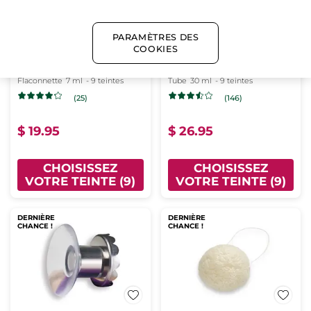
PARAMÈTRES DES
COOKIES
Grand Rouge L’élixir -
Fond de Teint Matifiant
105 Rose somptueux
mat
Flaconnette
7 ml
- 9 teintes
Tube
30 ml
- 9 teintes
(25)
(146)
$ 19.95
$ 26.95
CHOISISSEZ
CHOISISSEZ
VOTRE TEINTE (9)
VOTRE TEINTE (9)
DERNIÈRE
DERNIÈRE
CHANCE !
CHANCE !