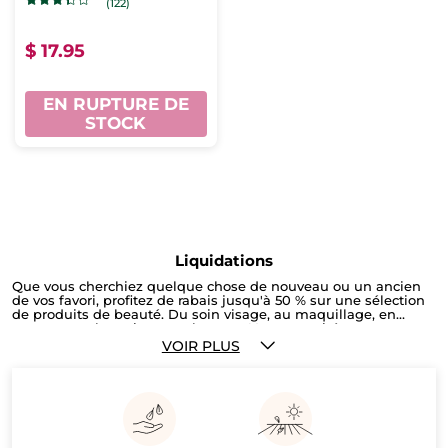
(122)
$ 17.95
EN RUPTURE DE
STOCK
Liquidations
Que vous cherchiez quelque chose de nouveau ou un ancien
de vos favori, profitez de rabais jusqu'à 50 % sur une sélection
de produits de beauté. Du soin visage, au maquillage, en
passant par les soins pour le corps ! Les quantités sont
limitées ! Faites vite !
VOIR PLUS