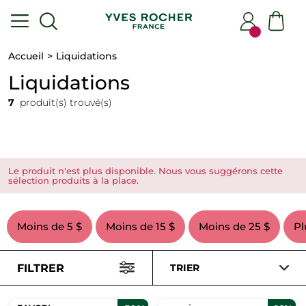
Accueil
Liquidations
Liquidations
7
produit(s) trouvé(s)
Le produit n'est plus disponible. Nous vous suggérons cette
sélection produits à la place.
Moins de 5 $
Moins de 15 $
Moins de 25 $
Pl
FILTRER
TRIER