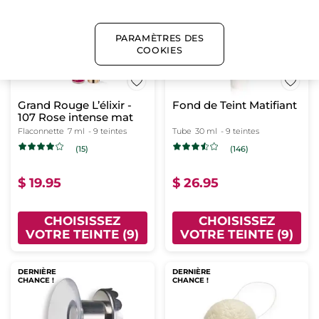
DERNIÈRE
DERNIÈRE
CHANCE !
CHANCE !
PARAMÈTRES DES
COOKIES
Grand Rouge L’élixir -
Fond de Teint Matifiant
107 Rose intense mat
Flaconnette
7 ml
- 9 teintes
Tube
30 ml
- 9 teintes
(15)
(146)
$ 19.95
$ 26.95
CHOISISSEZ
CHOISISSEZ
VOTRE TEINTE (9)
VOTRE TEINTE (9)
DERNIÈRE
DERNIÈRE
CHANCE !
CHANCE !