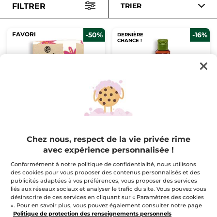
FILTRER
TRIER
FAVORI
-50%
-16%
DERNIÈRE
CHANCE !
Après-Shampooing
Le gel douche
Solide
concentré à la vanille
50 g
Flacon
100 ml
(460)
(183)
Chez nous, respect de la vie privée rime
avec expérience personnalisée !
$ 7.98
$ 5.00
$ 15.95
$ 5.95
Conformément à notre politique de confidentialité, nous utilisons
1 acheté, 2e à -40%
des cookies pour vous proposer des contenus personnalisés et des
publicités adaptées à vos préférences, vous proposer des services
AJOUTER AU
AJOUTER AU
liés aux réseaux sociaux et analyser le trafic du site. Vous pouvez vous
PANIER
PANIER
désinscrire de ces services en cliquant sur « Paramètres des cookies
». Pour en savoir plus, vous pouvez également consulter notre page
Politique de protection des renseignements personnels