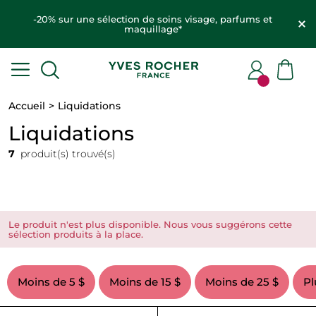
-20% sur une sélection de soins visage, parfums et
maquillage*
Accueil
Liquidations
Liquidations
7
produit(s) trouvé(s)
Le produit n'est plus disponible. Nous vous suggérons cette
sélection produits à la place.
Moins de 5 $
Moins de 15 $
Moins de 25 $
Pl