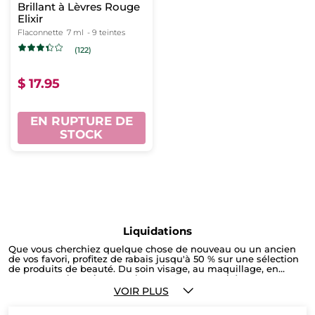
Brillant à Lèvres Rouge
Elixir
Flaconnette
7 ml
- 9 teintes
(122)
$ 17.95
EN RUPTURE DE
STOCK
Liquidations
Que vous cherchiez quelque chose de nouveau ou un ancien
de vos favori, profitez de rabais jusqu'à 50 % sur une sélection
de produits de beauté. Du soin visage, au maquillage, en
passant par les soins pour le corps ! Les quantités sont
limitées ! Faites vite !
VOIR PLUS