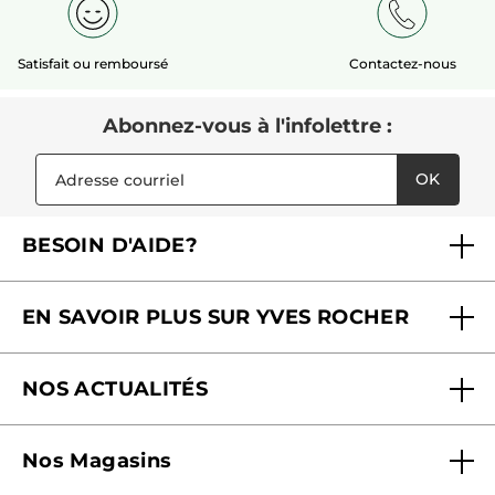
Satisfait ou remboursé
Contactez-nous
Abonnez-vous à l'infolettre :
OK
BESOIN D'AIDE?
Foire aux questions
EN SAVOIR PLUS SUR YVES ROCHER
Contactez-nous
Nos engagements
Suivre ma commande
NOS ACTUALITÉS
Pourquoi nous faire confiance ?
Offre Courrier / Magazine
Blog Agir En Beauté
Carrières
Mes cadeaux gratuits
Nos Magasins
Black Friday
Fondation Yves Rocher
Accessibilité