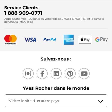
Trouvez votre magasin
Soldes
Lutte contre le travail forcé et le travail des enfants
Cadeaux corporatifs
Service Clients
2024
Instituts
Noël
1 888 909-0771
Lutte contre le travail forcé et le travail des enfants
Appels sans frais - Du lundi au vendredi de 9h00 à 19h00 (HE) et le samedi
Fête des mères
2025
de 9h00 à 17h00 (HE)
Meilleurs vendeurs
Nouveautés
Recyclage
Nos produits, nos expertises
Suivez-nous :
Yves Rocher dans le monde
Visiter le site d'un autre pays