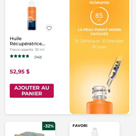
Huile
Récupératrice
Éclat Nuit
Flacon pipette
30 ml
(142)
52,95 $
AJOUTER AU
PANIER
-32%
FAVORI