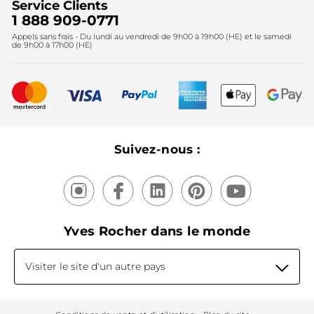
Service Clients
2024
Instituts
Noël
1 888 909-0771
Lutte contre le travail forcé et le travail des enfants
Appels sans frais - Du lundi au vendredi de 9h00 à 19h00 (HE) et le samedi
Fête des mères
2025
de 9h00 à 17h00 (HE)
Meilleurs vendeurs
Nouveautés
Recyclage
Nos produits, nos expertises
Suivez-nous :
Yves Rocher dans le monde
Visiter le site d'un autre pays