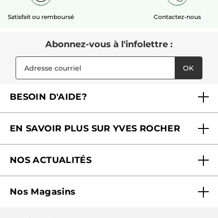
Satisfait ou remboursé
Contactez-nous
Abonnez-vous à l'infolettre :
OK
BESOIN D'AIDE?
Foire aux questions
EN SAVOIR PLUS SUR YVES ROCHER
Contactez-nous
Nos engagements
Suivre ma commande
NOS ACTUALITÉS
Pourquoi nous faire confiance ?
Offre Courrier / Magazine
Blog Agir En Beauté
Carrières
Mes cadeaux gratuits
Nos Magasins
Black Friday
Fondation Yves Rocher
Accessibilité
Trouvez votre magasin
Soldes
Lutte contre le travail forcé et le travail des enfants
Cadeaux corporatifs