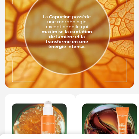
La
Capucine
possède
une morphologie
exceptionnelle qui
maximise la captation
de lumière et la
transforme en une
énergie intense.