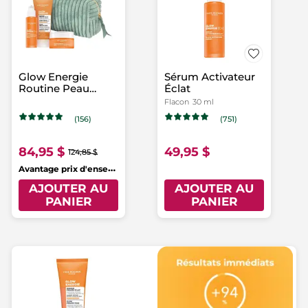
Glow Energie
Sérum Activateur
Routine Peau
Éclat
Éclatante
Flacon
30 ml
(156)
(751)
84,95 $
49,95 $
124,85 $
A
vantage prix d'ensemble
AJOUTER AU
AJOUTER AU
PANIER
PANIER