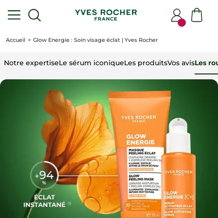
Accueil
Glow Energie : Soin visage éclat | Yves Rocher
Notre expertise
Le sérum iconique
Les produits
Vos avis
Les ro