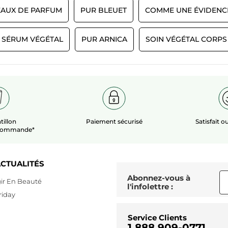
 EAUX DE PARFUM
PUR BLEUET
COMME UNE ÉVIDENC
SÉRUM VÉGÉTAL
PUR ARNICA
SOIN VÉGÉTAL CORPS
PLUS
tillon
Paiement sécurisé
Satisfait 
 commande*
CTUALITÉS
Abonnez-vous à
ir En Beauté
l'infolettre :
riday
Service Clients
1 888 909-0771