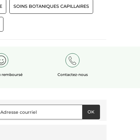
que vous nous avez signalée a
E
SOINS BOTANIQUES CAPILLAIRES
retenue toute notre attention. Nous
sommes sincèrement désolés que ce
produit ne vous convient pas. Nous
vous contacterons par interne. Merci
ou remboursé
Contactez-nous
OK