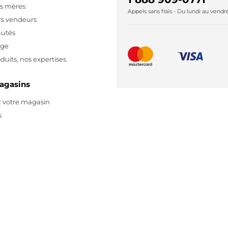
es mères
Appels sans frais - Du lundi au vend
rs vendeurs
utés
age
duits, nos expertises
agasins
 votre magasin
s