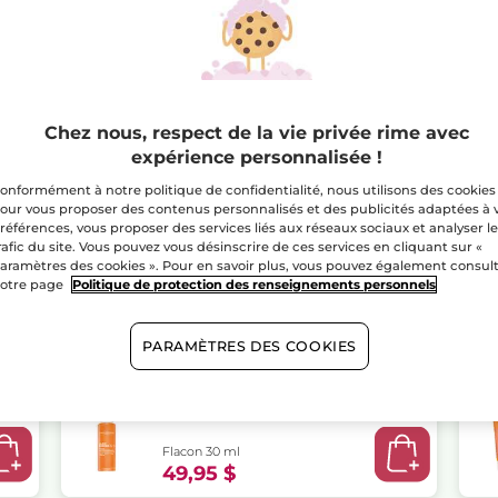
Peau
Éclatante
Livraison gratuite à 
Paiement sécu
Satisfait ou r
Chez nous, respect de la vie privée rime avec
expérience personnalisée !
Avantage prix d
onformément à notre politique de confidentialité, nous utilisons des cookies
our vous proposer des contenus personnalisés et des publicités adaptées à 
références, vous proposer des services liés aux réseaux sociaux et analyser l
rafic du site. Vous pouvez vous désinscrire de ces services en cliquant sur «
aramètres des cookies ». Pour en savoir plus, vous pouvez également consul
otre page
Politique de protection des renseignements personnels
e
PARAMÈTRES DES COOKIES
Sérum Activateur Éclat
Flacon 30 ml
49,95 $