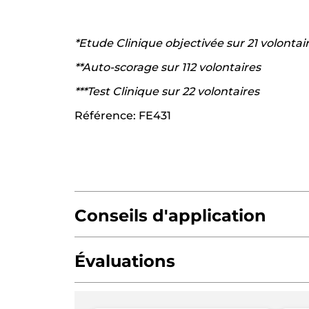
*​​Etude Clinique objectivée sur 21 volontai
**Auto-scorage sur 112 volontaires
***Test Clinique sur 22 volontaires
Référence: FE431
Conseils d'application
Évaluations
4.7/5
(156 avis)
★★★★★
★★★★★