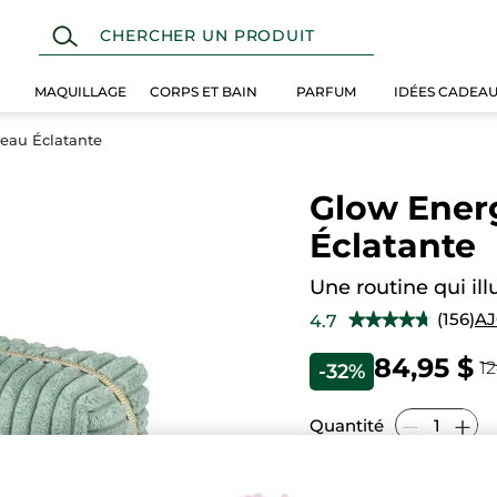
MAQUILLAGE
CORPS ET BAIN
PARFUM
IDÉES CADEA
eau Éclatante
Glow Ener
Éclatante
Une routine qui ill
(156)
AJ
4.7
★★★★★
★★★★★
4.7
étoile(s)
84,95 $
12
-32%
sur
5.
Lire
les
Quantité
avis
pour
Glow
Energie
A
Routine