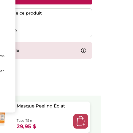
l'achat de ce produit
risé
emboursé
'ensemble
vos
e
ter
Masque Peeling Éclat
Tube 75 ml
29,95 $