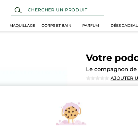
MAQUILLAGE
CORPS ET BAIN
PARFUM
IDÉES CADEA
Votre pod
Le compagnon de t
AJOUTER U
★★★★★
★★★★★
Aucune
note
pour
M'ave
Paiement sécu
Satisfait ou r