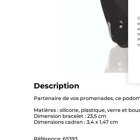
C
p
p
t
P
n
Description
Partenaire de vos promenades, ce podomè
Matières : silicone, plastique, verre et bo
Dimension bracelet : 23,5 cm
Dimensions cadran : 3,4 x 1,47 cm
Référence: 65393