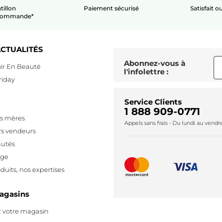
tillon
Paiement sécurisé
Satisfait 
 commande*
CTUALITÉS
Abonnez-vous à
ir En Beauté
l'infolettre :
riday
Service Clients
1 888 909-0771
es mères
Appels sans frais - Du lundi au vend
rs vendeurs
utés
age
duits, nos expertises
agasins
 votre magasin