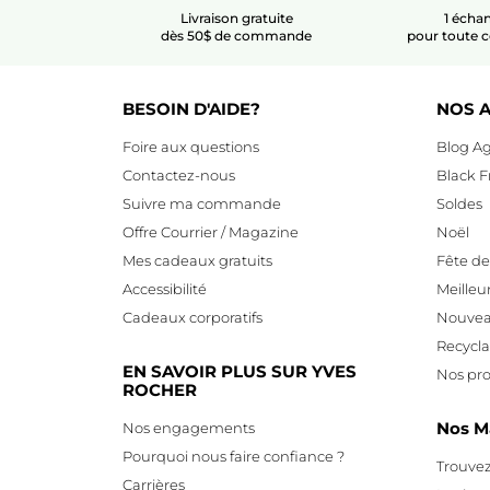
Livraison gratuite
1 échan
dès 50$ de commande
pour toute
BESOIN D'AIDE?
NOS A
Foire aux questions
Blog Ag
Contactez-nous
Black F
Suivre ma commande
Soldes
Offre Courrier / Magazine
Noël
Mes cadeaux gratuits
Fête d
Accessibilité
Meilleu
Cadeaux corporatifs
Nouvea
Recycl
EN SAVOIR PLUS SUR YVES
Nos pro
ROCHER
Nos M
Nos engagements
Pourquoi nous faire confiance ?
Trouvez
Carrières