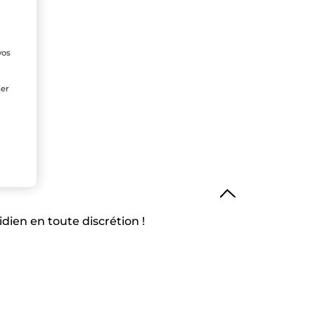
vos
e
ter
ien en toute discrétion !