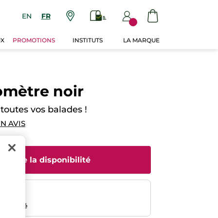
EN
FR
UX
PROMOTIONS
INSTITUTS
LA MARQUE
omètre noir
outes vos balades !
N AVIS
rtir de la disponibilité
risé
emboursé