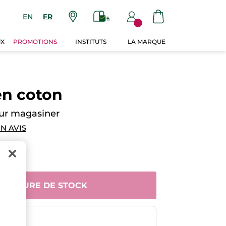
EN
FR
UX
PROMOTIONS
INSTITUTS
LA MARQUE
en coton
our magasiner
N AVIS
 RUPTURE DE STOCK
risé