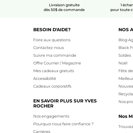
Livraison gratuite
1 échan
dès 50$ de commande
pour toute
BESOIN D'AIDE?
NOS A
Foire aux questions
Blog Ag
Contactez-nous
Black F
Suivre ma commande
Soldes
Offre Courrier / Magazine
Noël
Mes cadeaux gratuits
Fête d
Accessibilité
Meilleu
Cadeaux corporatifs
Nouvea
Recycl
EN SAVOIR PLUS SUR YVES
Nos pro
ROCHER
Nos M
Nos engagements
Pourquoi nous faire confiance ?
Trouvez
Carrières