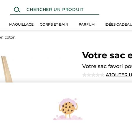
MAQUILLAGE
CORPS ET BAIN
PARFUM
IDÉES CADEA
en coton
Votre sac 
Votre sac favori p
AJOUTER U
★★★★★
★★★★★
Aucune
note
pour
Quantité
EN
Paiement sécu