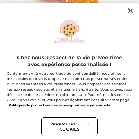
Votre Masque Peeling Éclat
Chez nous, respect de la vie privée rime
avec expérience personnalisée !
Illumine, exfolie et affine le grain de peau
★★★★★
★★★★★
Conformément à notre politique de confidentialité, nous utilisons
AJOUTER UN AVIS
des cookies pour vous proposer des contenus personnalisés et des
Aucune
publicités adaptées à vos préférences, vous proposer des services
note
pour
liés aux réseaux sociaux et analyser le trafic du site. Vous pouvez vous
Quantité
désinscrire de ces services en cliquant sur « Paramètres des cookies
». Pour en savoir plus, vous pouvez également consulter notre page
Politique de protection des renseignements personnels
EN RUPTURE DE STOCK
PARAMÈTRES DES
COOKIES
Paiement sécurisé