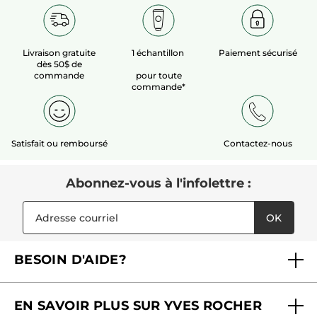
**Auto-scorage sur 66 volontaires
***Etude Clinique objectivée sur 20 volontaires
Livraison gratuite
1 échantillon
Paiement sécurisé
dès 50$ de
****Test de satisfaction sur 66 volontaires
commande
pour toute
commande*
*****Test de satisfaction après 28 jours d’usage sur 66 volontaires
Le guide du tri :
À chaque fois que vous triez vos déchets, vous contribuez à leur donner une seconde vie.
Satisfait ou remboursé
Contactez-nous
Mettre le tube et son bouchon dans le bac de tri.
Référence: FE503
Abonnez-vous à l'infolettre :
OK
BESOIN D'AIDE?
Foire aux questions
EN SAVOIR PLUS SUR YVES ROCHER
Contactez-nous