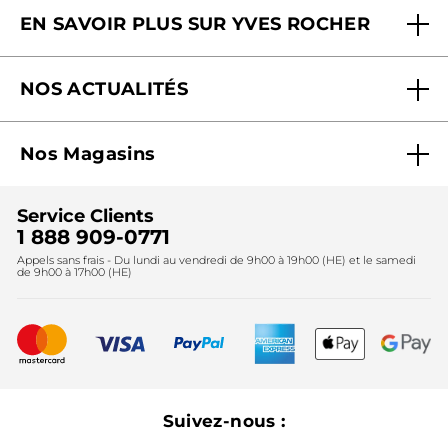
EN SAVOIR PLUS SUR YVES ROCHER
Contactez-nous
Nos engagements
Suivre ma commande
NOS ACTUALITÉS
Pourquoi nous faire confiance ?
Offre Courrier / Magazine
Blog Agir En Beauté
Carrières
Mes cadeaux gratuits
Nos Magasins
Black Friday
Fondation Yves Rocher
Accessibilité
Trouvez votre magasin
Soldes
Lutte contre le travail forcé et le travail des enfants
Cadeaux corporatifs
Service Clients
2024
Instituts
Noël
1 888 909-0771
Lutte contre le travail forcé et le travail des enfants
Appels sans frais - Du lundi au vendredi de 9h00 à 19h00 (HE) et le samedi
Fête des mères
2025
de 9h00 à 17h00 (HE)
Meilleurs vendeurs
Nouveautés
Recyclage
Nos produits, nos expertises
Suivez-nous :