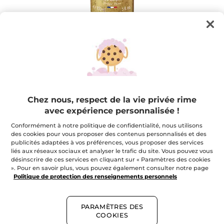
Votre Gommage-En-Huile Bronzage
Chez nous, respect de la vie privée rime
Corps Éclat Monoï
avec expérience personnalisée !
Un gommage ultra-fondant pour raviver l'éclat de
votre bronzage
Conformément à notre politique de confidentialité, nous utilisons
des cookies pour vous proposer des contenus personnalisés et des
★★★★★
★★★★★
AJOUTER UN AVIS
publicités adaptées à vos préférences, vous proposer des services
Aucune
liés aux réseaux sociaux et analyser le trafic du site. Vous pouvez vous
note
désinscrire de ces services en cliquant sur « Paramètres des cookies
pour
». Pour en savoir plus, vous pouvez également consulter notre page
Quantité
Politique de protection des renseignements personnels
EN RUPTURE DE STOCK
PARAMÈTRES DES
COOKIES