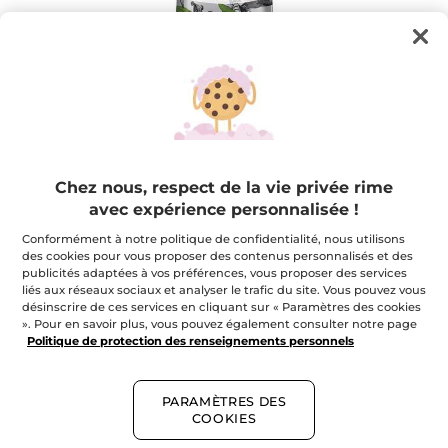
Chez nous, respect de la vie privée rime
avec expérience personnalisée !
Conformément à notre politique de confidentialité, nous utilisons
Votre crème mains Mangue Coriandre
des cookies pour vous proposer des contenus personnalisés et des
publicités adaptées à vos préférences, vous proposer des services
Le plaisir d'une crème mains hydratante aux bienfaits
liés aux réseaux sociaux et analyser le trafic du site. Vous pouvez vous
énergisants
désinscrire de ces services en cliquant sur « Paramètres des cookies
★★★★★
★★★★★
». Pour en savoir plus, vous pouvez également consulter notre page
AJOUTER UN AVIS
Politique de protection des renseignements personnels
Aucune
note
pour
Quantité
PARAMÈTRES DES
COOKIES