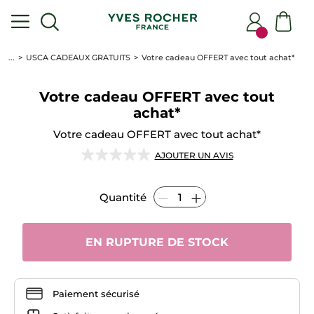
...
USCA CADEAUX GRATUITS
Votre cadeau OFFERT avec tout achat*
Votre cadeau OFFERT avec tout
achat*
Votre cadeau OFFERT avec tout achat*
★★★★★
★★★★★
AJOUTER UN AVIS
Aucune
note
pour
Quantité
Votre
cadeau
OFFERT
avec
tout
EN RUPTURE DE STOCK
achat*
Paiement sécurisé