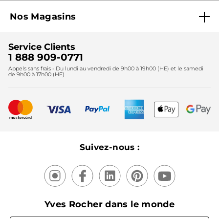
Blog Agir En Beauté
Carrières
Mes cadeaux gratuits
Nos Magasins
Black Friday
Fondation Yves Rocher
Accessibilité
Trouvez votre magasin
Soldes
Lutte contre le travail forcé et le travail des enfants
Cadeaux corporatifs
Service Clients
2024
Instituts
Noël
1 888 909-0771
Lutte contre le travail forcé et le travail des enfants
Appels sans frais - Du lundi au vendredi de 9h00 à 19h00 (HE) et le samedi
Fête des mères
2025
de 9h00 à 17h00 (HE)
Meilleurs vendeurs
Nouveautés
Recyclage
Nos produits, nos expertises
Suivez-nous :
Yves Rocher dans le monde