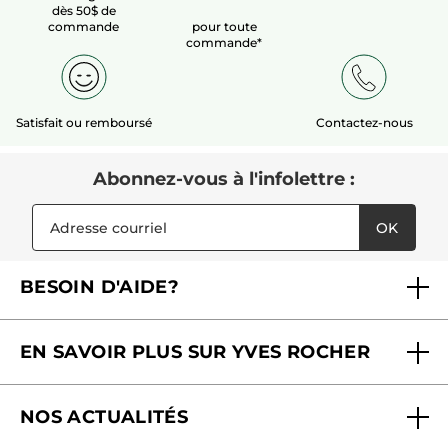
dès 50$ de
commande
pour toute
commande*
Satisfait ou remboursé
Contactez-nous
Abonnez-vous à l'infolettre :
OK
BESOIN D'AIDE?
Foire aux questions
EN SAVOIR PLUS SUR YVES ROCHER
Contactez-nous
Nos engagements
Suivre ma commande
NOS ACTUALITÉS
Pourquoi nous faire confiance ?
Offre Courrier / Magazine