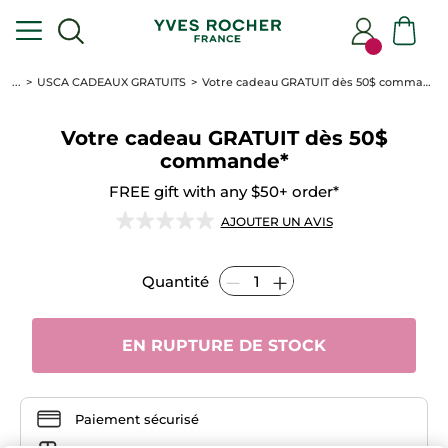
...
USCA CADEAUX GRATUITS
Votre cadeau GRATUIT dès 50$ commande*
Votre cadeau GRATUIT dès 50$
commande*
FREE gift with any $50+ order*
★★★★★
★★★★★
AJOUTER UN AVIS
Aucune
note
pour
Quantité
Votre
cadeau
GRATUIT
dès
50$
EN RUPTURE DE STOCK
commande*
Paiement sécurisé