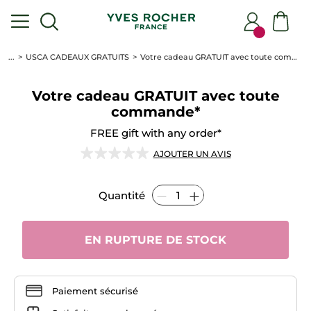
...
USCA CADEAUX GRATUITS
Votre cadeau GRATUIT avec toute commande*
Votre cadeau GRATUIT avec toute
commande*
FREE gift with any order*
★★★★★
★★★★★
AJOUTER UN AVIS
Aucune
note
pour
Quantité
Votre
cadeau
GRATUIT
avec
toute
EN RUPTURE DE STOCK
commande*
Paiement sécurisé