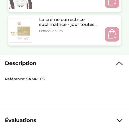
La crème correctrice
sublimatrice - jour toutes
peaux 1ML
Échantillon 1 ml
Description
Référence: SAMPLES
Évaluations