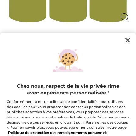
Vos échantillons GRATUITS avec toute
commande*
★★★★★
★★★★★
AJOUTER UN AVIS
Aucune
note
Chez nous, respect de la vie privée rime
pour
Quantité
avec expérience personnalisée !
Conformément à notre politique de confidentialité, nous utilisons
des cookies pour vous proposer des contenus personnalisés et des
EN RUPTURE DE STOCK
publicités adaptées à vos préférences, vous proposer des services
liés aux réseaux sociaux et analyser le trafic du site. Vous pouvez vous
désinscrire de ces services en cliquant sur « Paramètres des cookies
». Pour en savoir plus, vous pouvez également consulter notre page
Paiement sécurisé
Politique de protection des renseignements personnels