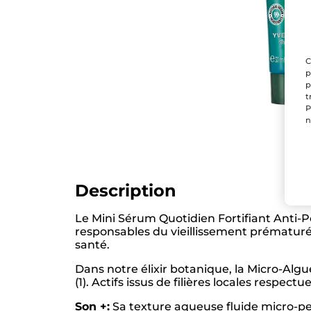
C
p
p
t
P
n
Description
Le Mini Sérum Quotidien Fortifiant Anti-P
responsables du vieillissement prématuré de
santé.
Dans notre élixir botanique, la Micro-Algu
(1). Actifs issus de filières locales respectu
Son +:
Sa texture aqueuse fluide micro-pe