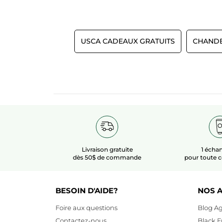
USCA CADEAUX GRATUITS
CHANDE
Livraison gratuite
1 échan
dès 50$ de commande
pour toute
BESOIN D'AIDE?
NOS A
Foire aux questions
Blog Ag
Contactez-nous
Black F