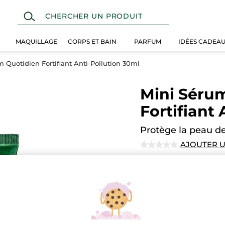
MAQUILLAGE
CORPS ET BAIN
PARFUM
IDÉES CADEA
 Quotidien Fortifiant Anti-Pollution 30ml
Mini Séru
Fortifiant
Protège la peau de
AJOUTER U
★★★★★
★★★★★
Aucune
note
pour
Quantité
EN