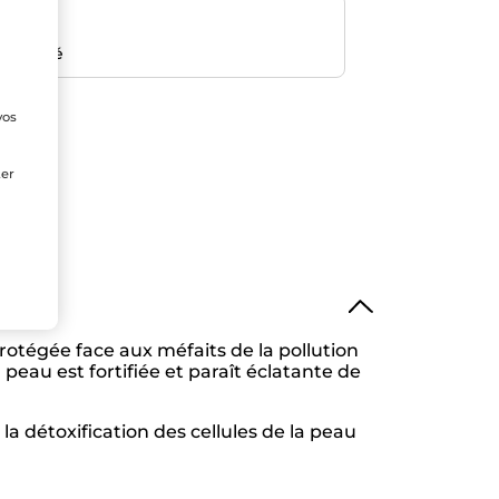
risé
emboursé
vos
e
ter
rotégée face aux méfaits de la pollution
 peau est fortifiée et paraît éclatante de
a détoxification des cellules de la peau