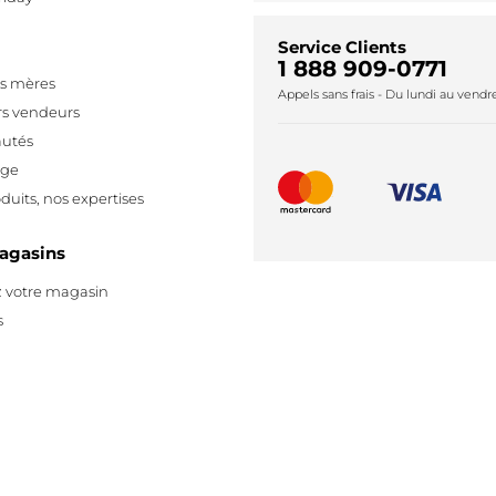
Service Clients
1 888 909-0771
es mères
Appels sans frais - Du lundi au vend
rs vendeurs
utés
age
duits, nos expertises
agasins
 votre magasin
s