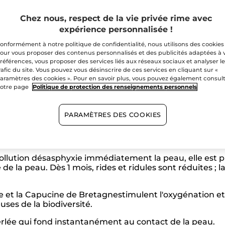
Paiement sécu
Chez nous, respect de la vie privée rime avec
Satisfait ou r
expérience personnalisée !
onformément à notre politique de confidentialité, nous utilisons des cookies
our vous proposer des contenus personnalisés et des publicités adaptées à 
références, vous proposer des services liés aux réseaux sociaux et analyser l
rafic du site. Vous pouvez vous désinscrire de ces services en cliquant sur «
aramètres des cookies ». Pour en savoir plus, vous pouvez également consul
otre page
Politique de protection des renseignements personnels
PARAMÈTRES DES COOKIES
ollution désasphyxie immédiatement la peau, elle est p
 la peau. Dès 1 mois, rides et ridules sont réduites ; la
e et la Capucine de Bretagnestimulent l'oxygénation et l
euses de la biodiversité.
rlée qui fond instantanément au contact de la peau.