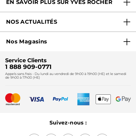
EN SAVOIR PLUS SUR YVES ROCHER
Contactez-nous
Nos engagements
Suivre ma commande
NOS ACTUALITÉS
Pourquoi nous faire confiance ?
Offre Courrier / Magazine
Blog Agir En Beauté
Carrières
Mes cadeaux gratuits
Nos Magasins
Black Friday
Fondation Yves Rocher
Accessibilité
Trouvez votre magasin
Soldes
Lutte contre le travail forcé et le travail des enfants
Cadeaux corporatifs
Service Clients
2024
Instituts
Noël
1 888 909-0771
Lutte contre le travail forcé et le travail des enfants
Appels sans frais - Du lundi au vendredi de 9h00 à 19h00 (HE) et le samedi
Fête des mères
2025
de 9h00 à 17h00 (HE)
Meilleurs vendeurs
Nouveautés
Recyclage
Nos produits, nos expertises
Suivez-nous :