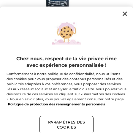
Le Concentré Bi-Phase Récupérateur
Chez nous, respect de la vie privée rime
de Nuit
avec expérience personnalisée !
2x plus concentré en Nectar de Bourgeon Végétal*
Conformément à notre politique de confidentialité, nous utilisons
★★★★★
★★★★★
AJOUTER UN AVIS
des cookies pour vous proposer des contenus personnalisés et des
publicités adaptées à vos préférences, vous proposer des services
Aucune
note
liés aux réseaux sociaux et analyser le trafic du site. Vous pouvez vous
pour
désinscrire de ces services en cliquant sur « Paramètres des cookies
Quantité
». Pour en savoir plus, vous pouvez également consulter notre page
Politique de protection des renseignements personnels
EN RUPTURE DE STOCK
PARAMÈTRES DES
COOKIES