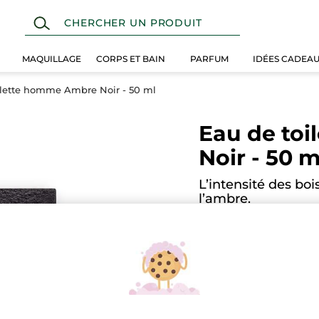
MAQUILLAGE
CORPS ET BAIN
PARFUM
IDÉES CADEA
ilette homme Ambre Noir - 50 ml
Eau de to
Noir - 50 m
L’intensité des boi
l’ambre.
50 ml
AJOUTER U
★★★★★
★★★★★
Aucune
note
pour
Quantité
EN