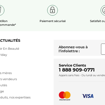
tillon
Paiement sécurisé
Satisfait 
 commande*
CTUALITÉS
Abonnez-vous à
ir En Beauté
l'infolettre :
riday
Service Clients
1 888 909-0771
es mères
Appels sans frais - Du lundi au vend
rs vendeurs
utés
age
duits, nos expertises