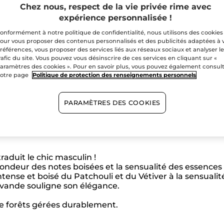
Chez nous, respect de la vie privée rime avec
expérience personnalisée !
Paiement sécu
onformément à notre politique de confidentialité, nous utilisons des cookies
our vous proposer des contenus personnalisés et des publicités adaptées à 
Satisfait ou r
références, vous proposer des services liés aux réseaux sociaux et analyser l
rafic du site. Vous pouvez vous désinscrire de ces services en cliquant sur «
aramètres des cookies ». Pour en savoir plus, vous pouvez également consul
otre page
Politique de protection des renseignements personnels
PARAMÈTRES DES COOKIES
aduit le chic masculin !
deur des notes boisées et la sensualité des essences or
intense et boisé du Patchouli et du Vétiver à la sensuali
Lavande souligne son élégance.
de forêts gérées durablement.