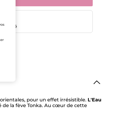
risé
vos
emboursé
e
ter
ientales, pour un effet irrésistible.
L'Eau
té de la fève Tonka. Au cœur de cette