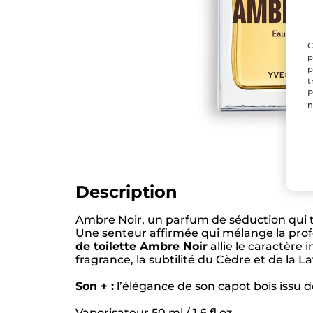
C
p
p
t
P
n
Description
Ambre Noir, un parfum de séduction qui tr
Une senteur affirmée qui mélange la profon
de toilette Ambre Noir
allie le caractère 
fragrance, la subtilité du Cèdre et de la 
Son + :
l’élégance de son capot bois issu 
Vaporisateur 50 ml / 1.6 fl.oz.