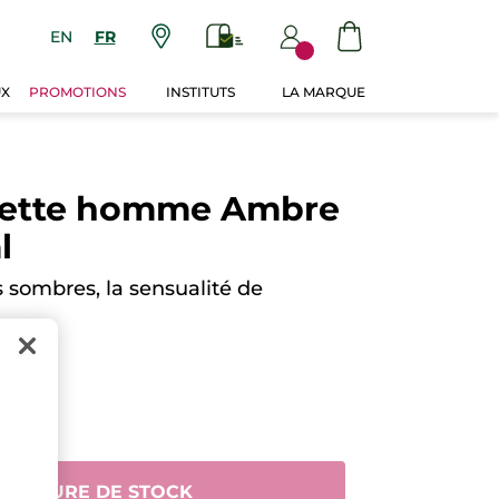
EN
FR
UX
PROMOTIONS
INSTITUTS
LA MARQUE
ilette homme Ambre
l
s sombres, la sensualité de
N AVIS
 RUPTURE DE STOCK