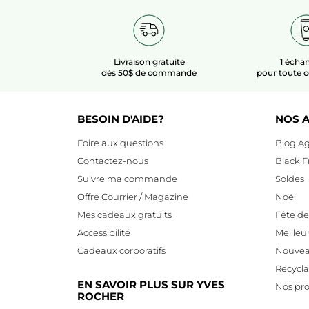
Livraison gratuite
1 échan
dès 50$ de commande
pour toute
BESOIN D'AIDE?
NOS A
Foire aux questions
Blog Ag
Contactez-nous
Black F
Suivre ma commande
Soldes
Offre Courrier / Magazine
Noël
Mes cadeaux gratuits
Fête d
Accessibilité
Meilleu
Cadeaux corporatifs
Nouvea
Recycl
EN SAVOIR PLUS SUR YVES
Nos pro
ROCHER