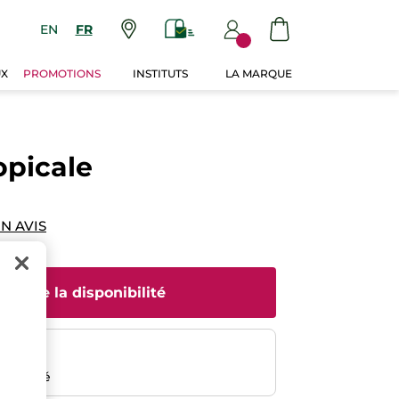
EN
FR
UX
PROMOTIONS
INSTITUTS
LA MARQUE
opicale
N AVIS
rtir de la disponibilité
risé
emboursé