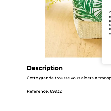
C
p
p
t
P
n
Description
Cette grande trousse vous aidera a transp
Référence: 69932