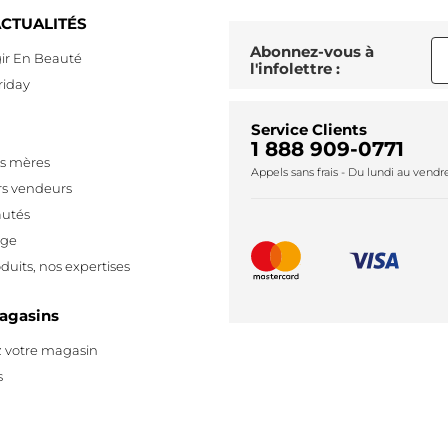
CTUALITÉS
Abonnez-vous à
ir En Beauté
l'infolettre :
riday
Service Clients
1 888 909-0771
es mères
Appels sans frais - Du lundi au vend
rs vendeurs
utés
age
duits, nos expertises
agasins
 votre magasin
s