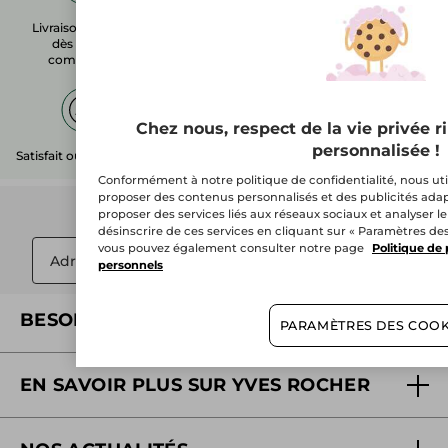
Livraison gratuite
1 échantillon
Paiement sécurisé
dès 50$ de
commande
pour toute
commande*
Chez nous, respect de la vie privée 
personnalisée !
Satisfait ou remboursé
Contactez-nous
Conformément à notre politique de confidentialité, nous uti
proposer des contenus personnalisés et des publicités adap
Abonnez-vous à l'infolettre :
proposer des services liés aux réseaux sociaux et analyser le
désinscrire de ces services en cliquant sur « Paramètres des
vous pouvez également consulter notre page
Politique de
OK
personnels
BESOIN D'AIDE?
PARAMÈTRES DES COOK
Foire aux questions
EN SAVOIR PLUS SUR YVES ROCHER
Contactez-nous
Nos engagements
Suivre ma commande