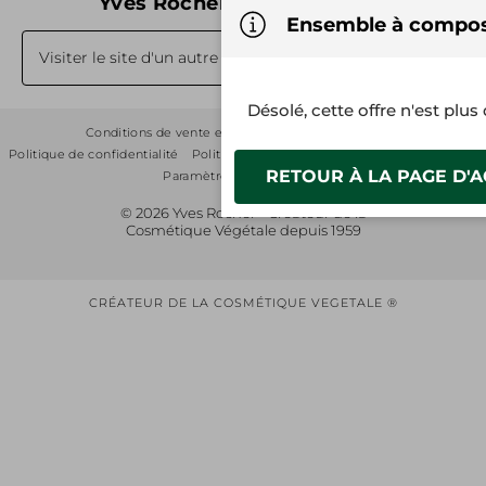
Yves Rocher dans le monde
Ensemble à compo
Visiter le site d'un autre pays
Désolé, cette offre n'est plus
Conditions de vente et d’utilisation
Plan du site
Politique de confidentialité
Politique d'utilisation de cookies
Magasins
RETOUR À LA PAGE D'A
Paramètres des cookies
© 2026 Yves Rocher - Créateur de la
Cosmétique Végétale depuis 1959
CRÉATEUR DE LA COSMÉTIQUE VEGETALE ®