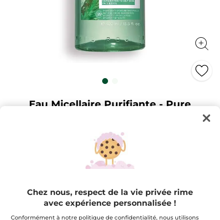
Eau Micellaire Purifiante - Pure
Menthe
Démaquille, nettoie, purifie
400 ml
★★★★★
★★★★★
4.8
(331)
AJOUTER UN AVIS
4.8
étoile(s)
26,95 $
sur
5.
Lire
Chez nous, respect de la vie privée rime
Quantité
les
avec expérience personnalisée !
avis
pour
Eau
Conformément à notre politique de confidentialité, nous utilisons