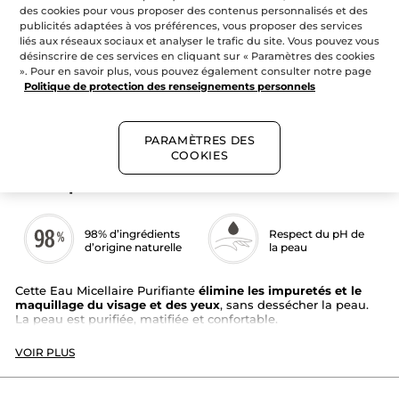
Micellaire
AJOUTER AU PANIER
des cookies pour vous proposer des contenus personnalisés et des
Purifiante
-
publicités adaptées à vos préférences, vous proposer des services
Pure
liés aux réseaux sociaux et analyser le trafic du site. Vous pouvez vous
Menthe
désinscrire de ces services en cliquant sur « Paramètres des cookies
Livraison gratuite dès 50$ de commande
». Pour en savoir plus, vous pouvez également consulter notre page
Politique de protection des renseignements personnels
Paiement sécurisé
Satisfait ou remboursé
PARAMÈTRES DES
COOKIES
Description
98% d’ingrédients
Respect du pH de
d’origine naturelle
la peau
Cette Eau Micellaire Purifiante
élimine les impuretés et le
maquillage du visage et des yeux
, sans dessécher la peau.
La peau est purifiée, matifiée et confortable.
Type de peau
: peaux mixtes à grasses et/ou aux peaux
VOIR PLUS
à imperfections
Texture
: eau micellaire
Mode d'application :
matin et/ou soir sur le visage et