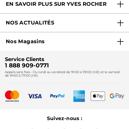
EN SAVOIR PLUS SUR YVES ROCHER
Contactez-nous
Nos engagements
Suivre ma commande
NOS ACTUALITÉS
Pourquoi nous faire confiance ?
Offre Courrier / Magazine
Blog Agir En Beauté
Carrières
Mes cadeaux gratuits
Nos Magasins
Black Friday
Fondation Yves Rocher
Accessibilité
Trouvez votre magasin
Soldes
Lutte contre le travail forcé et le travail des enfants
Cadeaux corporatifs
Service Clients
2024
Instituts
Noël
1 888 909-0771
Lutte contre le travail forcé et le travail des enfants
Appels sans frais - Du lundi au vendredi de 9h00 à 19h00 (HE) et le samedi
Fête des mères
2025
de 9h00 à 17h00 (HE)
Meilleurs vendeurs
Nouveautés
Recyclage
Nos produits, nos expertises
Suivez-nous :