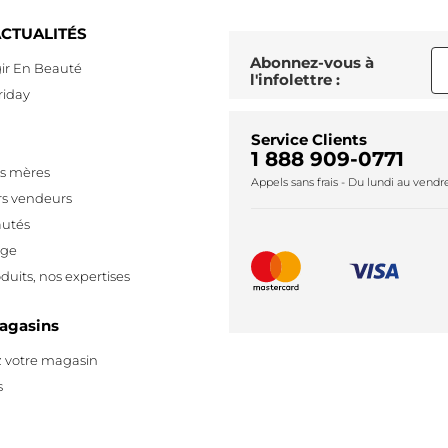
CTUALITÉS
Abonnez-vous à
ir En Beauté
l'infolettre :
riday
Service Clients
1 888 909-0771
es mères
Appels sans frais - Du lundi au vend
rs vendeurs
utés
age
duits, nos expertises
agasins
 votre magasin
s