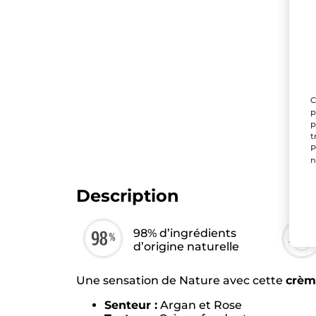
C
p
p
t
P
n
Description
98% d’ingrédients
d’origine naturelle
Une sensation de Nature avec cette
crèm
Senteur :
Argan et Rose