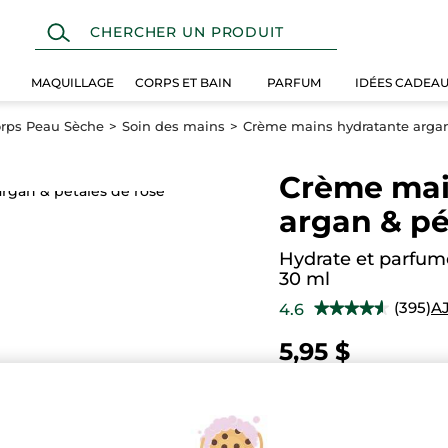
MAQUILLAGE
CORPS ET BAIN
PARFUM
IDÉES CADEA
orps Peau Sèche
Soin des mains
Crème mains hydratante argan
Crème mai
argan & pé
Hydrate et parfum
30 ml
(395)
A
4.6
★★★★★
★★★★★
4.6
étoile(s)
5,95 $
sur
5.
Lire
les
Quantité
avis
pour
Crème
mains