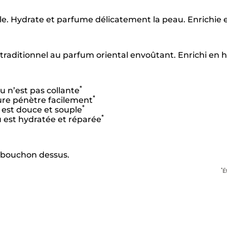
e. Hydrate et parfume délicatement la peau. Enrichie e
aditionnel au parfum oriental envoûtant. Enrichi en hu
*
 n’est pas collante
*
ure pénètre facilement
*
est douce et souple
*
 est hydratée et réparée
n bouchon dessus.
*
É