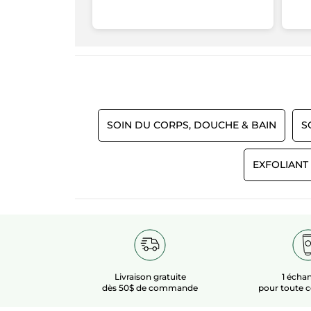
Plaisir d'utilisation
connexion
5.0
Senteur
5.0
Efficacité
5.0
Rapport qualité/prix
SOIN DU CORPS, DOUCHE & BAIN
S
5.0
EXFOLIANT
Livraison gratuite
1 échan
dès 50$ de commande
pour toute