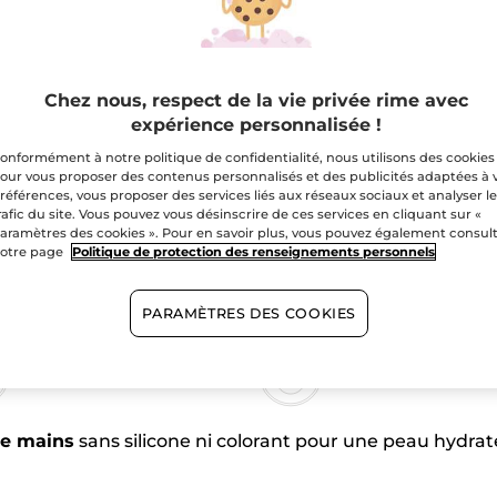
A
hydratante
argan
&
pétales
Livraison gratuite 
de
rose
Paiement sécu
Chez nous, respect de la vie privée rime avec
expérience personnalisée !
Satisfait ou r
onformément à notre politique de confidentialité, nous utilisons des cookies
our vous proposer des contenus personnalisés et des publicités adaptées à 
références, vous proposer des services liés aux réseaux sociaux et analyser l
1 acheté, le 2e à 
rafic du site. Vous pouvez vous désinscrire de ces services en cliquant sur «
aramètres des cookies ». Pour en savoir plus, vous pouvez également consul
otre page
Politique de protection des renseignements personnels
PARAMÈTRES DES COOKIES
Sans sulfate
Sans silicone
e mains
sans silicone ni colorant pour une peau hydra