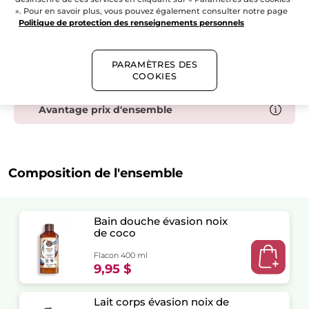
coco
». Pour en savoir plus, vous pouvez également consulter notre page
Politique de protection des renseignements personnels
Livraison gratuite dès 50$ de commande
Paiement sécurisé
PARAMÈTRES DES
Satisfait ou remboursé
COOKIES
Avantage prix d'ensemble
Composition de l'ensemble
Bain douche évasion noix
de coco
Flacon 400 ml
9,95 $
Lait corps évasion noix de