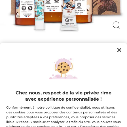
Ensemble Rituel - Noix de coco
Une routine au parfum d'évasion
★★★★★
★★★★★
4.8
(19)
AJOUTER UN AVIS
4.8
étoile(s)
34,95 $
44,75 $
-22%
sur
Chez nous, respect de la vie privée rime
5.
Lire
avec expérience personnalisée !
Quantité
les
avis
Conformément à notre politique de confidentialité, nous utilisons
pour
des cookies pour vous proposer des contenus personnalisés et des
Ensemble
Rituel
publicités adaptées à vos préférences, vous proposer des services
AJOUTER AU PANIER
-
liés aux réseaux sociaux et analyser le trafic du site. Vous pouvez vous
Noix
désinscrire de ces services en cliquant sur « Paramètres des cookies
de