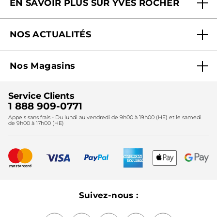
EN SAVOIR PLUS SUR YVES ROCHER
Contactez-nous
Nos engagements
Suivre ma commande
NOS ACTUALITÉS
Pourquoi nous faire confiance ?
Offre Courrier / Magazine
Blog Agir En Beauté
Carrières
Mes cadeaux gratuits
Nos Magasins
Black Friday
Fondation Yves Rocher
Accessibilité
Trouvez votre magasin
Soldes
Lutte contre le travail forcé et le travail des enfants
Cadeaux corporatifs
Service Clients
2024
Instituts
Noël
1 888 909-0771
Lutte contre le travail forcé et le travail des enfants
Appels sans frais - Du lundi au vendredi de 9h00 à 19h00 (HE) et le samedi
Fête des mères
2025
de 9h00 à 17h00 (HE)
Meilleurs vendeurs
Nouveautés
Recyclage
Nos produits, nos expertises
Suivez-nous :