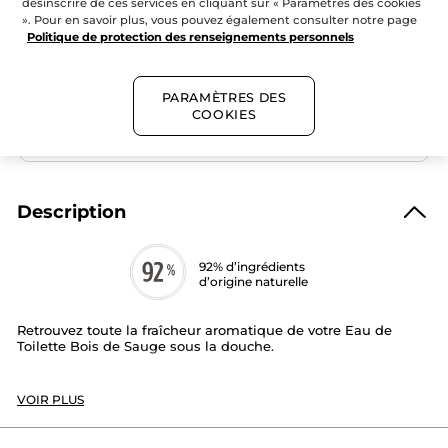
douche
désinscrire de ces services en cliquant sur « Paramètres des cookies
AJOUTER AU PANIER
corps
». Pour en savoir plus, vous pouvez également consulter notre page
et
Politique de protection des renseignements personnels
cheveux
Bois
de
Sauge
Livraison gratuite dès 50$ de commande
PARAMÈTRES DES
Paiement sécurisé
COOKIES
Satisfait ou remboursé
Description
92% d’ingrédients
d’origine naturelle
Retrouvez toute la fraîcheur aromatique de votre Eau de
Toilette Bois de Sauge sous la douche.
Ce gel moussant onctueux d’origine végétale lave en douceur
vos cheveux et votre peau et les laisse agréablement
VOIR PLUS
parfumés.
Nos Engagements: