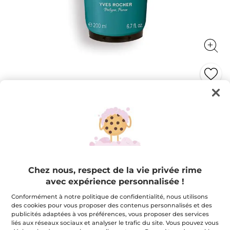
Gel douche corps et cheveux Bois de
Sauge
FRAÎCHEUR AROMATIQUE POUR LUI !
200 ml
★★★★★
★★★★★
4.7
(195)
AJOUTER UN AVIS
Chez nous, respect de la vie privée rime
4.7
étoile(s)
12,76 $
avec expérience personnalisée !
15,95 $
-20%
sur
5.
Conformément à notre politique de confidentialité, nous utilisons
Lire
Quantité
les
des cookies pour vous proposer des contenus personnalisés et des
avis
publicités adaptées à vos préférences, vous proposer des services
pour
liés aux réseaux sociaux et analyser le trafic du site. Vous pouvez vous
Gel