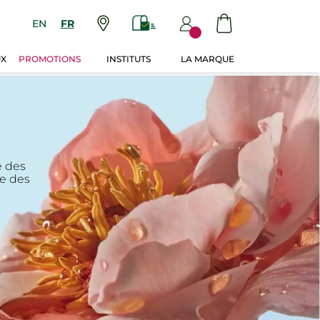
EN
FR
UX
PROMOTIONS
INSTITUTS
LA MARQUE
e des
le des