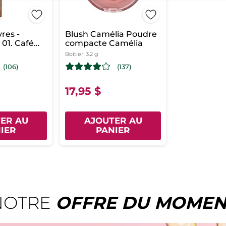
res -
Blush Camélia Poudre
 01. Café
compacte Camélia
Boitier
3.2 g
(106)
(137)
17,95 $
ER AU
AJOUTER AU
IER
PANIER
NOTRE
OFFRE DU MOMEN