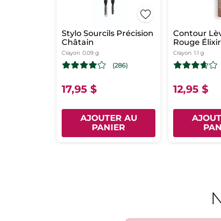
Stylo Sourcils Précision
Contour Lèv
Châtain
Rouge Élixir
serein
Crayon
0.09 g
Crayon
1.1 g
(286)
17,95 $
12,95 $
AJOUTER AU
AJOUT
PANIER
PAN