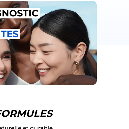
GNOSTIC
UTES
FORMULES
turelle et durable.