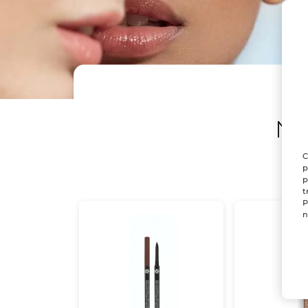
N
C
p
p
t
P
n