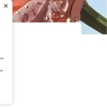
ERS
vos
e
ter