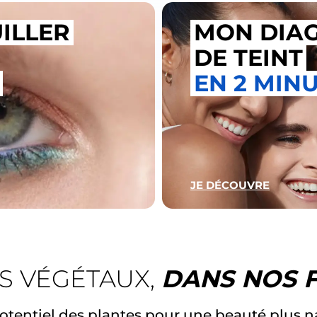
ILLER
MON DIA
DE TEINT
EN 2 MIN
JE DÉCOUVRE
FS VÉGÉTAUX,
DANS NOS 
otentiel des plantes pour une beauté plus na