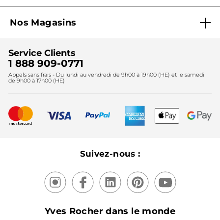
Blog Agir En Beauté
Carrières
Mes cadeaux gratuits
Nos Magasins
Black Friday
Fondation Yves Rocher
Accessibilité
Trouvez votre magasin
Soldes
Lutte contre le travail forcé et le travail des enfants
Cadeaux corporatifs
Service Clients
2024
Instituts
Noël
1 888 909-0771
Lutte contre le travail forcé et le travail des enfants
Appels sans frais - Du lundi au vendredi de 9h00 à 19h00 (HE) et le samedi
Fête des mères
2025
de 9h00 à 17h00 (HE)
Meilleurs vendeurs
Nouveautés
Recyclage
Nos produits, nos expertises
Suivez-nous :
Yves Rocher dans le monde