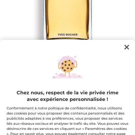
Eau de toilette homme Ambre Noire -
100 ml
Chez nous, respect de la vie privée rime
avec expérience personnalisée !
L’intensité des bois sombres, la sensualité de l’ambre.
100 ml
Conformément à notre politique de confidentialité, nous utilisons
★★★★★
★★★★★
des cookies pour vous proposer des contenus personnalisés et des
4.7
(520)
AJOUTER UN AVIS
publicités adaptées à vos préférences, vous proposer des services
4.7
liés aux réseaux sociaux et analyser le trafic du site. Vous pouvez vous
étoile(s)
50,36 $
62,95 $
-20%
sur
désinscrire de ces services en cliquant sur « Paramètres des cookies
5.
». Pour en savoir plus, vous pouvez également consulter notre page