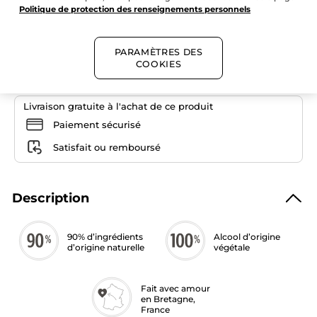
Lire
Politique de protection des renseignements personnels
Quantité
les
avis
pour
Eau
de
PARAMÈTRES DES
AJOUTER AU PANIER
toilette
COOKIES
homme
Ambre
Noire
-
100
Livraison gratuite à l'achat de ce produit
ml
Paiement sécurisé
Satisfait ou remboursé
Description
90% d’ingrédients
Alcool d’origine
d’origine naturelle
végétale
Fait avec amour
en Bretagne,
France