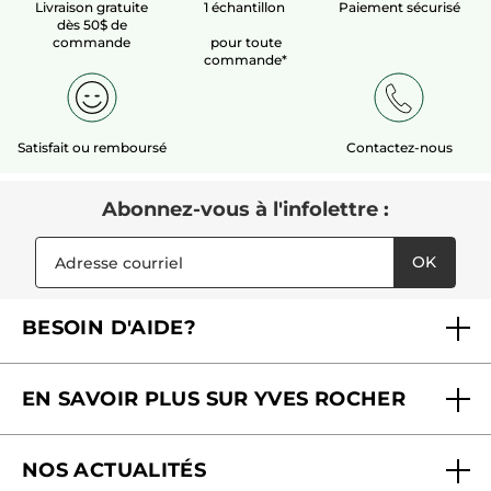
Livraison gratuite
1 échantillon
Paiement sécurisé
dès 50$ de
commande
pour toute
commande*
Satisfait ou remboursé
Contactez-nous
Abonnez-vous à l'infolettre :
OK
BESOIN D'AIDE?
Foire aux questions
EN SAVOIR PLUS SUR YVES ROCHER
Contactez-nous
Nos engagements
Suivre ma commande
NOS ACTUALITÉS
Pourquoi nous faire confiance ?
Offre Courrier / Magazine