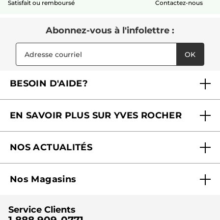
Satisfait ou remboursé
Contactez-nous
Abonnez-vous à l'infolettre :
OK
BESOIN D'AIDE?
Foire aux questions
EN SAVOIR PLUS SUR YVES ROCHER
Contactez-nous
Nos engagements
Suivre ma commande
NOS ACTUALITÉS
Pourquoi nous faire confiance ?
Offre Courrier / Magazine
Blog Agir En Beauté
Carrières
Mes cadeaux gratuits
Nos Magasins
Black Friday
Fondation Yves Rocher
Accessibilité
Trouvez votre magasin
Soldes
Lutte contre le travail forcé et le travail des enfants
Cadeaux corporatifs
Service Clients
2024
Instituts
Noël