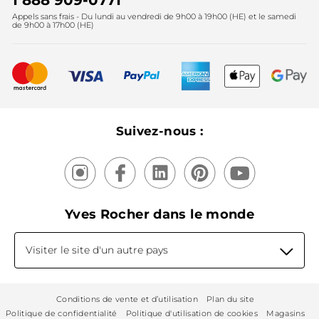
1 888 909-0771
Lutte contre le travail forcé et le travail des enfants
Appels sans frais - Du lundi au vendredi de 9h00 à 19h00 (HE) et le samedi
Fête des mères
2025
de 9h00 à 17h00 (HE)
Meilleurs vendeurs
Nouveautés
Recyclage
Nos produits, nos expertises
Suivez-nous :
Yves Rocher dans le monde
Visiter le site d'un autre pays
Conditions de vente et d’utilisation
Plan du site
Politique de confidentialité
Politique d'utilisation de cookies
Magasins