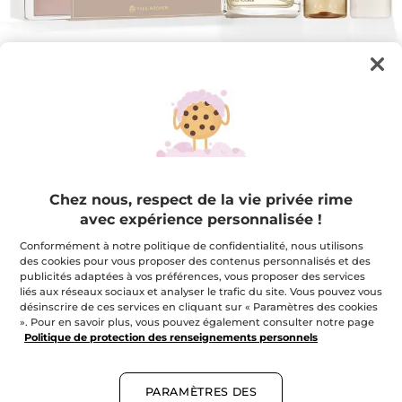
Coffret Cadeau Parfum Quelques
Chez nous, respect de la vie privée rime
Notes d'Amour
avec expérience personnalisée !
Retrouvez la sensualité exaltée d'une rencontre
Conformément à notre politique de confidentialité, nous utilisons
amoureuse
des cookies pour vous proposer des contenus personnalisés et des
★★★★★
★★★★★
publicités adaptées à vos préférences, vous proposer des services
AJOUTER UN AVIS
liés aux réseaux sociaux et analyser le trafic du site. Vous pouvez vous
Aucune
désinscrire de ces services en cliquant sur « Paramètres des cookies
note
88,50 $
pour
». Pour en savoir plus, vous pouvez également consulter notre page
Politique de protection des renseignements personnels
M'avertir de la disponibilité
PARAMÈTRES DES