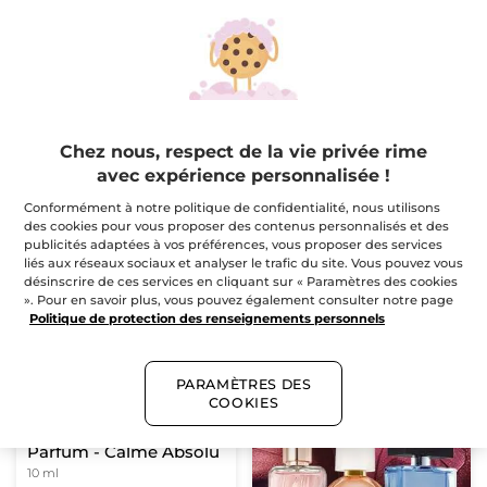
Roll-on Concentré de
Roll-on Concentré de
Parfum - Ondes
Parfum - Tendres
Positives
Instants
10 ml
10 ml
(172)
(320)
$ 12.76
$ 12.76
$ 15.95
$ 15.95
Chez nous, respect de la vie privée rime
avec expérience personnalisée !
AJOUTER AU
AJOUTER AU
Conformément à notre politique de confidentialité, nous utilisons
PANIER
PANIER
des cookies pour vous proposer des contenus personnalisés et des
publicités adaptées à vos préférences, vous proposer des services
liés aux réseaux sociaux et analyser le trafic du site. Vous pouvez vous
-20%
désinscrire de ces services en cliquant sur « Paramètres des cookies
». Pour en savoir plus, vous pouvez également consulter notre page
Politique de protection des renseignements personnels
PARAMÈTRES DES
COOKIES
Roll-On Concentré de
Parfum - Calme Absolu
10 ml