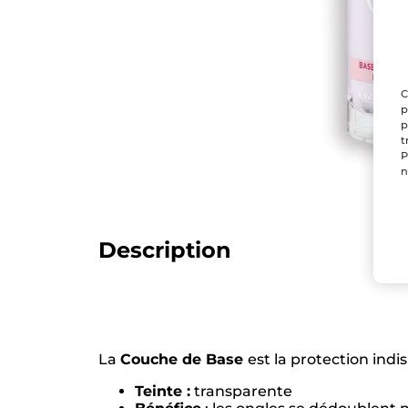
C
p
p
t
P
n
Description
La
Couche de Base
est la protection ind
Teinte :
transparente