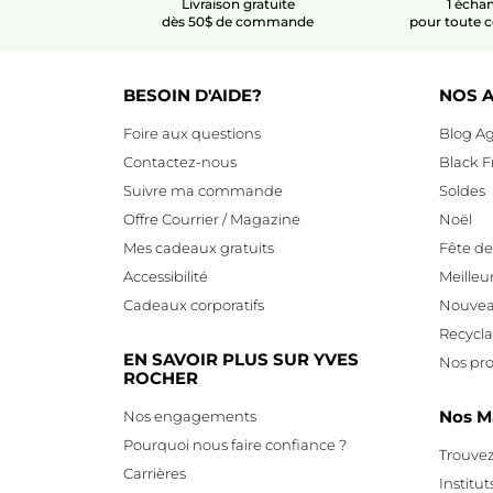
Livraison gratuite
1 échan
dès 50$ de commande
pour toute
BESOIN D'AIDE?
NOS A
Foire aux questions
Blog Ag
Contactez-nous
Black F
Suivre ma commande
Soldes
Offre Courrier / Magazine
Noël
Mes cadeaux gratuits
Fête d
Accessibilité
Meilleu
Cadeaux corporatifs
Nouvea
Recycl
EN SAVOIR PLUS SUR YVES
Nos pro
ROCHER
Nos M
Nos engagements
Pourquoi nous faire confiance ?
Trouvez
Carrières
Institut