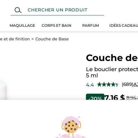
MAQUILLAGE
CORPS ET BAIN
PARFUM
IDÉES CADEA
 et de finition
Couche de Base
Couche de
Le bouclier protec
5 ml
(689)
A
4.4
★★★★★
★★★★★
4.4
étoile(s)
7,16 $
8,95
-20%
sur
5.
Lire
les
Quantité
avis
pour
Couche
de
A
Base