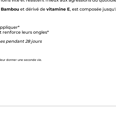
moins vite et résistent mieux aux agressions du quotidi
de Bambou
et dérivé de
vitamine E
, est composée jusqu'à
appliquer*
 renforce leurs ongles*
mes pendant 28 jours
 leur donner une seconde vie.