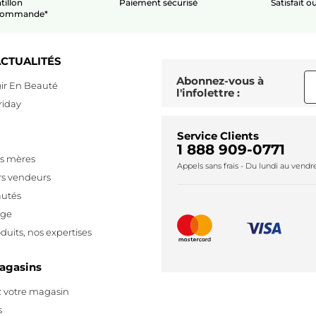
tillon
Paiement sécurisé
Satisfait 
 commande*
CTUALITÉS
Abonnez-vous à
ir En Beauté
l'infolettre :
riday
Service Clients
1 888 909-0771
es mères
Appels sans frais - Du lundi au vend
rs vendeurs
utés
age
duits, nos expertises
agasins
 votre magasin
s