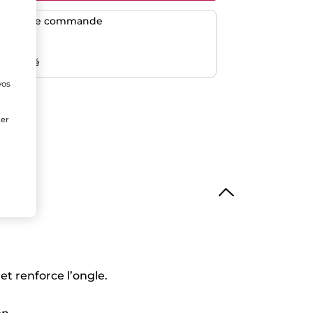
dès 50$ de commande
risé
emboursé
vos
e
ter
et renforce l’ongle.