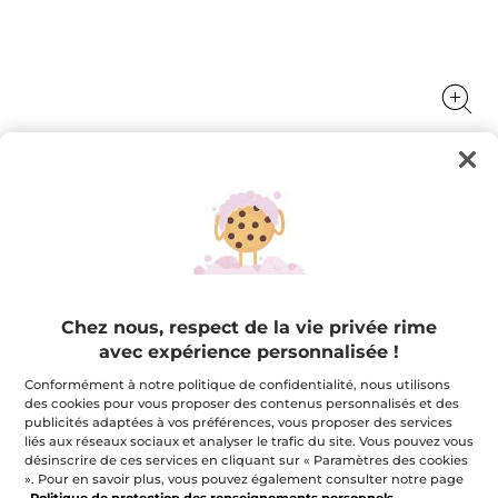
Baume lèvres nourrissant à la noix de
coco
Les lèvres sont sublimées et nourries.
4.8 g
Chez nous, respect de la vie privée rime
★★★★★
★★★★★
4.6
(571)
AJOUTER UN AVIS
avec expérience personnalisée !
4.6
Conformément à notre politique de confidentialité, nous utilisons
étoile(s)
5,95 $
sur
des cookies pour vous proposer des contenus personnalisés et des
5.
publicités adaptées à vos préférences, vous proposer des services
Lire
Quantité
liés aux réseaux sociaux et analyser le trafic du site. Vous pouvez vous
les
avis
désinscrire de ces services en cliquant sur « Paramètres des cookies
pour
». Pour en savoir plus, vous pouvez également consulter notre page
Baume
Politique de protection des renseignements personnels