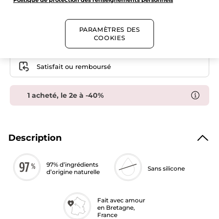
lèvres
AJOUTER AU PANIER
nourrissant
à
la
noix
PARAMÈTRES DES
de
COOKIES
Livraison gratuite dès 50$ de commande
coco
Paiement sécurisé
Satisfait ou remboursé
1 acheté, le 2e à -40%
Description
97% d’ingrédients
Sans silicone
d’origine naturelle
Fait avec amour
en Bretagne,
France