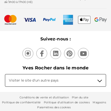
Fête des mères
2025
de 9h00 à 17h00 (HE)
Meilleurs vendeurs
Nouveautés
Recyclage
Nos produits, nos expertises
Suivez-nous :
Yves Rocher dans le monde
Visiter le site d'un autre pays
Conditions de vente et d’utilisation
Plan du site
Politique de confidentialité
Politique d'utilisation de cookies
Magasins
Paramètres des cookies