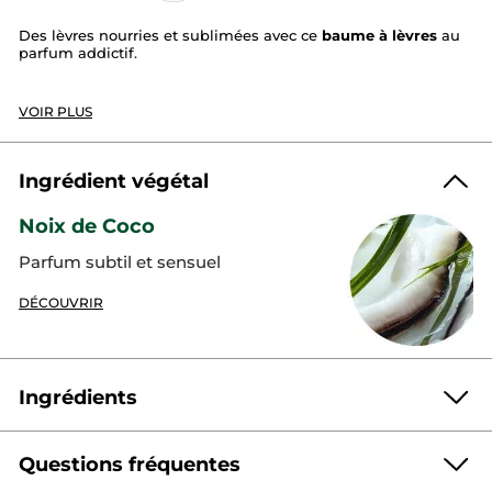
Des lèvres nourries et sublimées avec ce
baume à lèvres
au
parfum addictif.
La senteur :
VOIR PLUS
Une accroche savoureuse qui se réchauffe de notes solaires
sublimées d’accents doux et boisés.
Senteur :
Noix de Coco
Ingrédient végétal
Texture :
Baume
Noix de Coco
Baume à lèvres nourrissant 97% d'origine naturelle, à la
texture fondante et au parfum irrésistible.
Parfum subtil et sensuel
Ce baume à lèvres vous plaît ? Découvrez le reste de la
gamme !
DÉCOUVRIR
Format :
Bâton
Référence: 89793
Ingrédients
Questions fréquentes