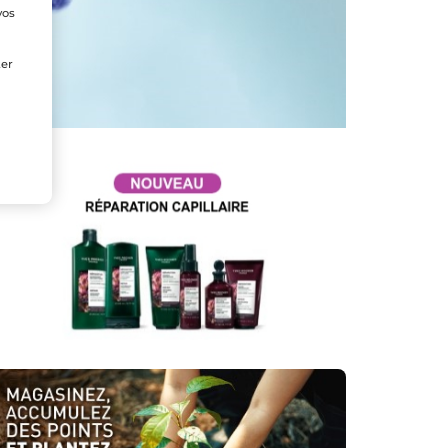
vos
e
ter