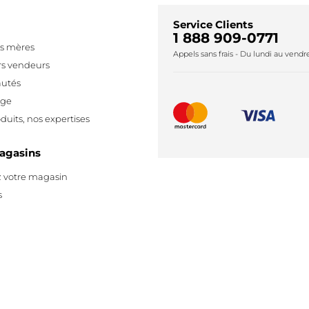
Service Clients
1 888 909-0771
es mères
Appels sans frais - Du lundi au vend
rs vendeurs
utés
age
duits, nos expertises
agasins
 votre magasin
s