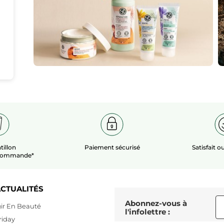
tillon
Paiement sécurisé
Satisfait 
 commande*
CTUALITÉS
Abonnez-vous à
ir En Beauté
l'infolettre :
riday