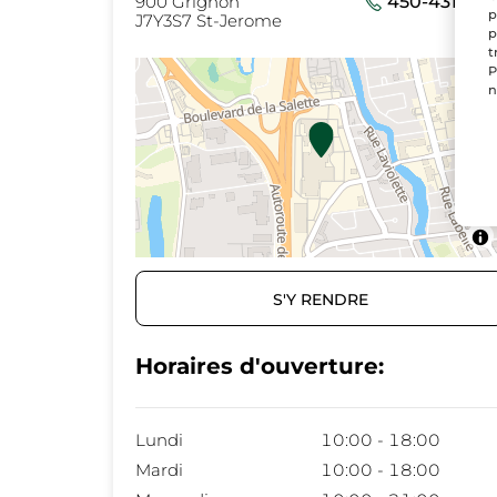
900 Grignon
450-431-556
p
J7Y3S7 St-Jerome
p
t
P
n
S'Y RENDRE
Horaires d'ouverture:
Lundi
10:00 - 18:00
Mardi
10:00 - 18:00