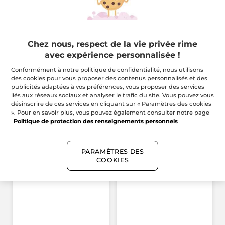
Description
Chez nous, respect de la vie privée rime
Référence: 19468
avec expérience personnalisée !
Conformément à notre politique de confidentialité, nous utilisons
des cookies pour vous proposer des contenus personnalisés et des
publicités adaptées à vos préférences, vous proposer des services
Évaluations
liés aux réseaux sociaux et analyser le trafic du site. Vous pouvez vous
désinscrire de ces services en cliquant sur « Paramètres des cookies
4.7/5
». Pour en savoir plus, vous pouvez également consulter notre page
(505 avis)
★★★★★
★★★★★
Politique de protection des renseignements personnels
4.7
étoile(s)
DONNEZ VOTRE AVIS
.
sur
5.
PARAMÈTRES DES
Cette
Evaluation globale
Lire
COOKIES
les
Sélectionner une ligne pour filtrer les commentaires
action
avis
pour
étoiles
5
★
403
Sél
403
vous
Gel
Nettoyant
étoiles
4
★
87 
Séle
87
redirigera
Purifiant
étoiles
Grand
3
★
7 co
Séle
7
à
Format