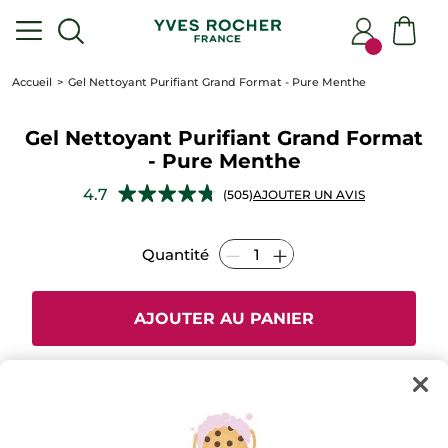
Accueil
Gel Nettoyant Purifiant Grand Format - Pure Menthe
Gel Nettoyant Purifiant Grand Format
- Pure Menthe
★★★★★
★★★★★
4.7
(505)
AJOUTER UN AVIS
4.7
étoile(s)
sur
Quantité
5.
Lire
les
avis
pour
AJOUTER AU PANIER
Gel
Nettoyant
Purifiant
Grand
Format
-
Paiement sécurisé
Pure
Menthe
Satisfait ou remboursé