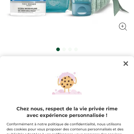
Routine Nettoyante Hydratante et
Crème
Une routine soin visage pour une hydratation en
continu
★★★★★
★★★★★
3.0
(1)
AJOUTER UN AVIS
3
étoile(s)
46,95 $
67,85 $
-31%
sur
Chez nous, respect de la vie privée rime
5.
avec expérience personnalisée !
Lire
Quantité
les
avis
Conformément à notre politique de confidentialité, nous utilisons
pour
des cookies pour vous proposer des contenus personnalisés et des
Routine