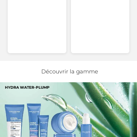
étoiles
et
3
★
1 co
Séle
1
à
Crème
étoiles
2
★
0 co
Séle
0
la
étoiles
1
★
0 co
Séle
0
page
de
Sommaire de la notation
connexion
Efficacité
Eff
1.0
La
Rapport qualité/prix
co
Ra
1.0
mo
Découvrir la gamme
qua
es
La
de
co
1
HYDRA WATER-PLUMP
mo
Nanc
·
il y a 2 jours
su
es
★★★★★
★★★★★
5.
de
3
Not great
1
étoile(s)
su
Bought 2 as I always like to have a spare.
sur
5.
This product Is very mild but not as
5.
effective as I hoped. A gentle scrub with a
facecloth would do the same. Regret