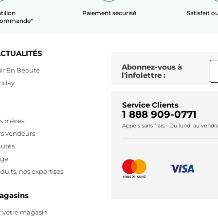
tillon
Paiement sécurisé
Satisfait 
 commande*
CTUALITÉS
Abonnez-vous à
ir En Beauté
l'infolettre :
riday
Service Clients
1 888 909-0771
es mères
Appels sans frais - Du lundi au vend
rs vendeurs
utés
age
duits, nos expertises
agasins
 votre magasin