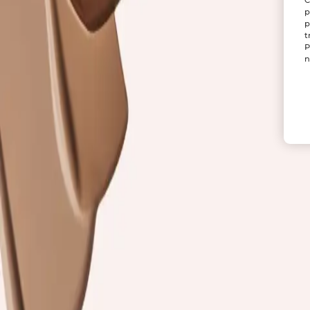
p
p
t
P
n