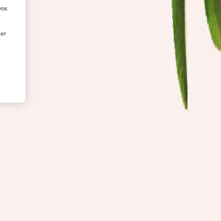
vos
e
ter