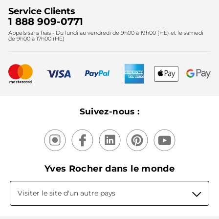
Trouvez votre magasin
Soldes
Lutte contre le travail forcé et le travail des enfants
Cadeaux corporatifs
Service Clients
2024
Instituts
Noël
1 888 909-0771
Lutte contre le travail forcé et le travail des enfants
Appels sans frais - Du lundi au vendredi de 9h00 à 19h00 (HE) et le samedi
Fête des mères
2025
de 9h00 à 17h00 (HE)
Meilleurs vendeurs
Nouveautés
Recyclage
Nos produits, nos expertises
Suivez-nous :
Yves Rocher dans le monde
Visiter le site d'un autre pays