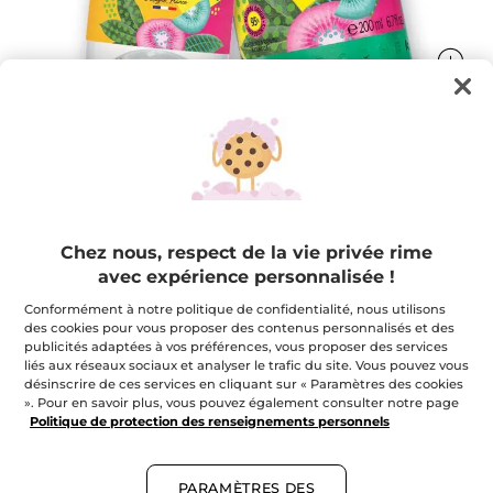
Duo My Kiwi Kiss
Duo avantageux !
Chez nous, respect de la vie privée rime
★★★★★
★★★★★
AJOUTER UN AVIS
avec expérience personnalisée !
Aucune
note
Conformément à notre politique de confidentialité, nous utilisons
pour
des cookies pour vous proposer des contenus personnalisés et des
publicités adaptées à vos préférences, vous proposer des services
M'avertir de la disponibilité
liés aux réseaux sociaux et analyser le trafic du site. Vous pouvez vous
désinscrire de ces services en cliquant sur « Paramètres des cookies
». Pour en savoir plus, vous pouvez également consulter notre page
Politique de protection des renseignements personnels
Paiement sécurisé
Satisfait ou remboursé
PARAMÈTRES DES