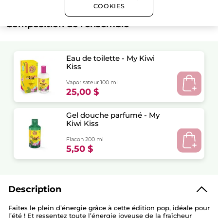
COOKIES
Composition de l'ensemble
Eau de toilette - My Kiwi
Kiss
Vaporisateur 100 ml
25,00 $
Gel douche parfumé - My
Kiwi Kiss
Flacon 200 ml
5,50 $
Description
Faites le plein d’énergie grâce à cette édition pop, idéale pour
l’été ! Et ressentez toute l’énergie joyeuse de la fraîcheur