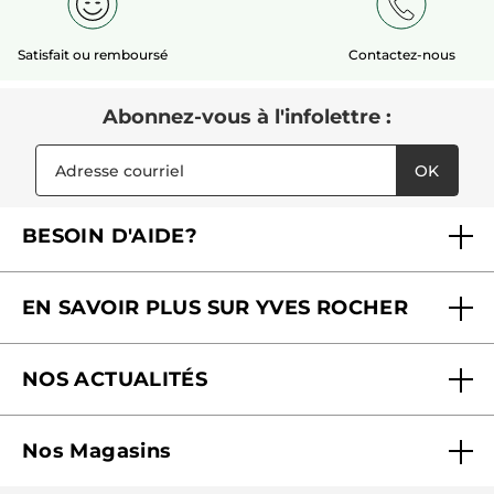
Satisfait ou remboursé
Contactez-nous
Abonnez-vous à l'infolettre :
OK
BESOIN D'AIDE?
Foire aux questions
EN SAVOIR PLUS SUR YVES ROCHER
Contactez-nous
Nos engagements
Suivre ma commande
NOS ACTUALITÉS
Pourquoi nous faire confiance ?
Offre Courrier / Magazine
Blog Agir En Beauté
Carrières
Mes cadeaux gratuits
Nos Magasins
Black Friday
Fondation Yves Rocher
Accessibilité